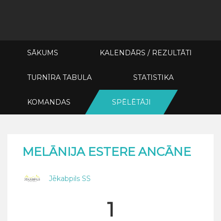
SĀKUMS
KALENDĀRS / REZULTĀTI
TURNĪRA TABULA
STATISTIKA
KOMANDAS
SPĒLĒTĀJI
MELĀNIJA ESTERE ANCĀNE
Jēkabpils SS
1