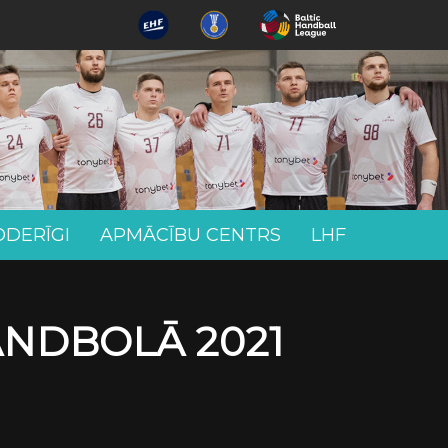
ODERĪGI
APMĀCĪBU CENTRS
LHF
ANDBOLĀ 2021