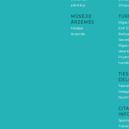
pārstāvji
Ziņoj
MŪSĒJIE
TUR
ĀRZEMĒS
Rīgas
Mūsējie
EHF E
ārzemēs
Baltija
Sievieš
Rīgas
Veterā
Pludm
handb
TIES
DEL
Tiesne
Delegā
Nozīm
CITA
INF
Sporti
Trener