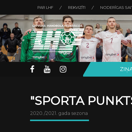
PAR LHF
REKVIZĪTI
NODERĪGAS SAI
ZIŅ
"SPORTA PUNKTS
2020./2021. gada sezona