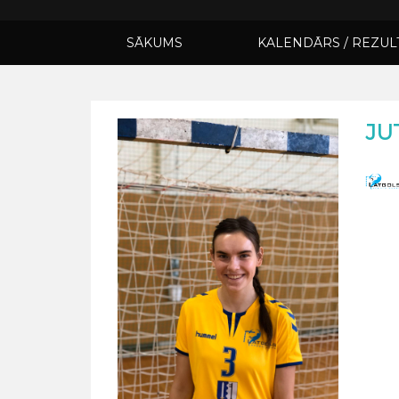
SĀKUMS
KALENDĀRS / REZUL
JU