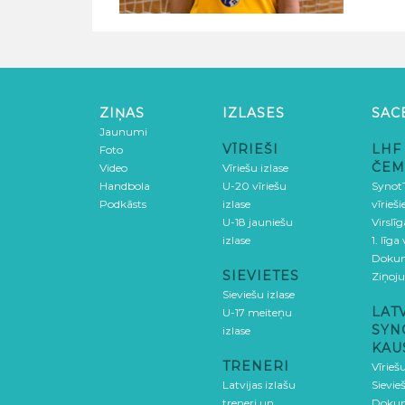
ZIŅAS
IZLASES
SAC
Jaunumi
VĪRIEŠI
LHF
Foto
ČEM
Video
Vīriešu izlase
Handbola
U-20 vīriešu
SynotT
Podkāsts
izlase
vīrieš
U-18 jauniešu
Virslī
izlase
1. līga
Doku
SIEVIETES
Ziņoj
Sieviešu izlase
LAT
U-17 meiteņu
SYN
izlase
KAU
TRENERI
Vīrieš
Latvijas izlašu
Sievie
treneri un
Doku