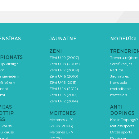
ENSĪBAS
JAUNATNE
NODERĪGI
ZĒNI
TRENERIE
PIONĀTS
Zēni U-19 (2007)
Treneru reģistrs
ip Virslīga
Zēni U-18 (2008)
Sertifikācijas
iem
Zēni U-17 (2009)
kārtība
ga sievietēm
Zēni U-16 (2010)
Jaunatnes
 vīriešiem
Zēni U-15 (2011)
handbola
menti
Zēni U-14 (2012)
metodiskais
umi
Zēni U-13 (2013)
materiāls
Zēni U-12 (2014)
VIJAS
ANTI-
OTTIP
MEITENES
DOPINGS
SS
Meitenes U-19
Kas ir Dopings?
u kauss
(2007-2008)
Patiess sports
šu kauss
Meitenes U-17
Drošs sports
menti
(2009)
Dopinga