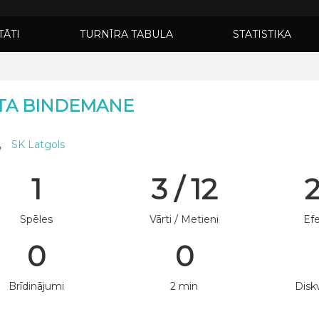
TĀTI
TURNĪRA TABULA
STATISTIKA
TA BINDEMANE
SK Latgols
1
3 / 12
Spēles
Vārti / Metieni
Efe
0
0
Brīdinājumi
2 min
Diskv