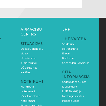
APMĀCĪBU
LHF
CENTRS
M
LHF VADĪBA
SITUĀCIJAS
Valde un
Dažādu situāciju
sekretariāts
video
Biedri
Noteikumu
Padome
skaidrojumi
Sacensību komisijas
LČ sarkanās
CITA
kartītes
INFORMĀCIJA
NOTEIKUMI
Sēdes un sapulces
Handbola
Dokumenti
noteikumi
LHF Stratēģija
Mini handbola
Noderīgas saites
noteikumi
Kopsapulces
Street handbola