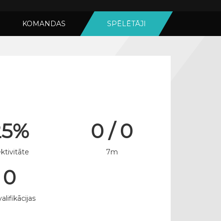
KOMANDAS
SPĒLĒTĀJI
25%
0 / 0
ktivitāte
7m
0
alifikācijas