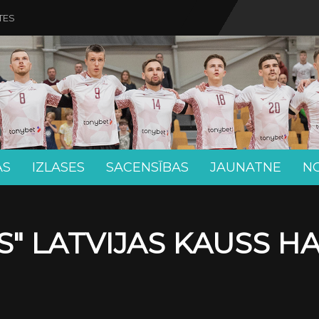
TES
AS
IZLASES
SACENSĪBAS
JAUNATNE
N
" LATVIJAS KAUSS H