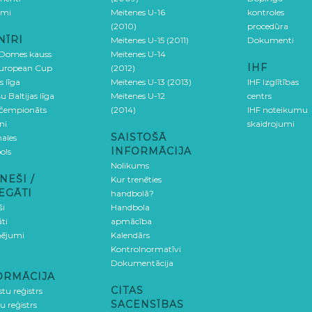
umi
Meitenes U-16
kontroles
(2010)
procedūra
NĪRI
Meitenes U-15 (2011)
Dokumenti
 Domes kauss
Meitenes U-14
IHF
uropean Cup
(2012)
s līga
Meitenes U-13 (2013)
IHF Izglītības
u Baltijas līga
Meitenes U-12
centrs
 čempionāts
(2014)
IHF noteikumu
ni
skaidrojumi
SAISTOŠĀ
ales
INFORMĀCIJA
ols
Nolikums
NEŠI /
Kur trenēties
EGĀTI
handbolā?
ši
Handbola
ti
apmācība
ējumi
Kalendārs
Kontrolnormatīvi
Dokumentācija
ORMĀCIJA
CITAS
stu reģistrs
SACENSĪBAS
u reģistrs