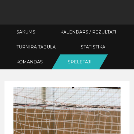
SĀKUMS
KALENDĀRS / REZULTĀTI
TURNĪRA TABULA
STATISTIKA
KOMANDAS
SPĒLĒTĀJI