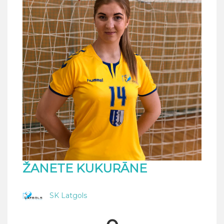
ŽANETE KUKURĀNE
SK Latgols