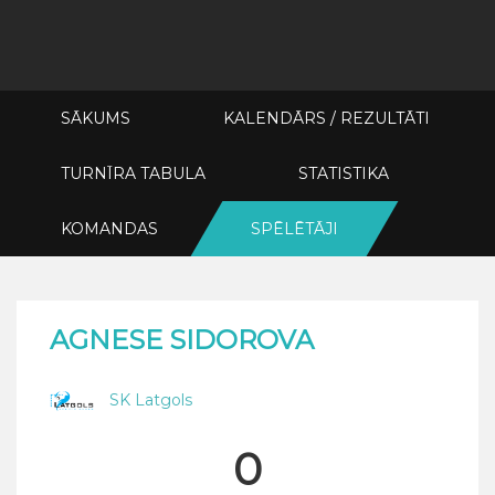
SĀKUMS
KALENDĀRS / REZULTĀTI
TURNĪRA TABULA
STATISTIKA
KOMANDAS
SPĒLĒTĀJI
AGNESE SIDOROVA
SK Latgols
0