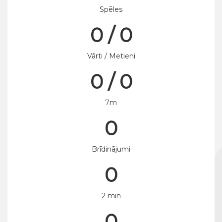
Spēles
0 / 0
Vārti / Metieni
0 / 0
7m
0
Brīdinājumi
0
2 min
0