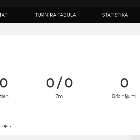
TĀTI
TURNĪRA TABULA
STATISTIKA
 0
0 / 0
0
tieni
7m
Brīdinājumi
ācijas