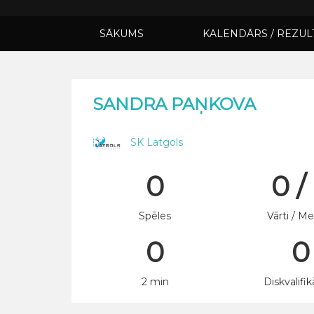
SĀKUMS
KALENDĀRS / REZUL
SANDRA PAŅKOVA
SK Latgols
0
0 /
Spēles
Vārti / Me
0
0
2 min
Diskvalifik