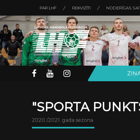
PAR LHF
REKVIZĪTI
NODERĪGAS SAI
ZIŅ
"SPORTA PUNKTS
2020./2021. gada sezona