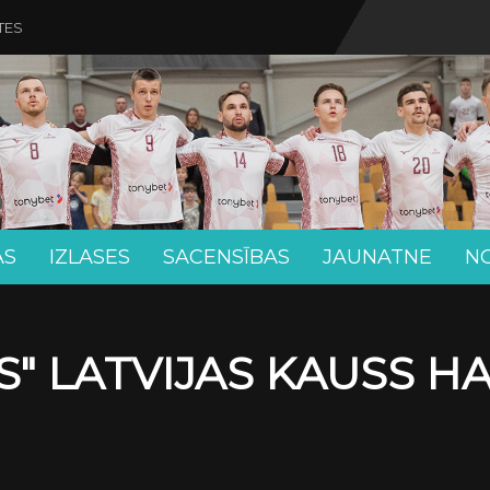
TES
AS
IZLASES
SACENSĪBAS
JAUNATNE
N
" LATVIJAS KAUSS H