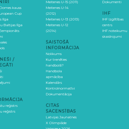
NĪRI
Meitenes U-15 (2011)
Dokumenti
 Domes kauss
Meitenes U-14
IHF
uropean Cup
(2012)
s līga
Meitenes U-13 (2013)
IHF Izglītības
u Baltijas līga
Meitenes U-12
centrs
 čempionāts
(2014)
IHF noteikumu
ni
skaidrojumi
SAISTOŠĀ
ales
INFORMĀCIJA
ols
Nolikums
NEŠI /
Kur trenēties
EGĀTI
handbolā?
ši
Handbola
ti
apmācība
ējumi
Kalendārs
Kontrolnormatīvi
Dokumentācija
ORMĀCIJA
CITAS
stu reģistrs
SACENSĪBAS
u reģistrs
Latvijas Jaunatnes
X Olimpiāde
Valmiera 2026