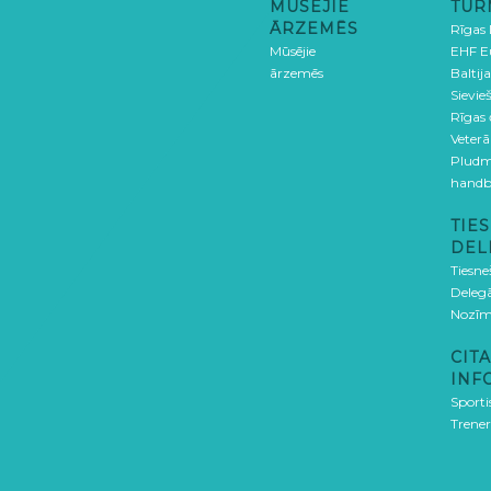
MŪSĒJIE
TUR
ĀRZEMĒS
Rīgas
Mūsējie
EHF E
ārzemēs
Baltija
Sievieš
Rīgas
Veterā
Pludm
handb
TIES
DEL
Tiesne
Delegā
Nozīm
CITA
INF
Sporti
Trener