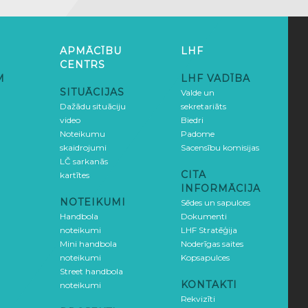
APMĀCĪBU
LHF
CENTRS
M
LHF VADĪBA
SITUĀCIJAS
Valde un
Dažādu situāciju
sekretariāts
video
Biedri
Noteikumu
Padome
skaidrojumi
Sacensību komisijas
LČ sarkanās
CITA
kartītes
INFORMĀCIJA
NOTEIKUMI
Sēdes un sapulces
Handbola
Dokumenti
noteikumi
LHF Stratēģija
Mini handbola
Noderīgas saites
noteikumi
Kopsapulces
Street handbola
KONTAKTI
noteikumi
Rekvizīti