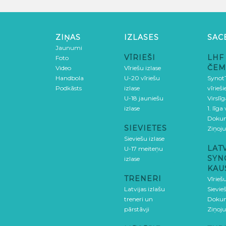
ZIŅAS
IZLASES
SAC
Jaunumi
VĪRIEŠI
LHF
Foto
ČEM
Video
Vīriešu izlase
Handbola
U-20 vīriešu
SynotT
Podkāsts
izlase
vīrieš
U-18 jauniešu
Virslī
izlase
1. līga
Doku
SIEVIETES
Ziņoj
Sieviešu izlase
LAT
U-17 meiteņu
SYN
izlase
KAU
TRENERI
Vīrieš
Latvijas izlašu
Sievie
treneri un
Doku
pārstāvji
Ziņoj