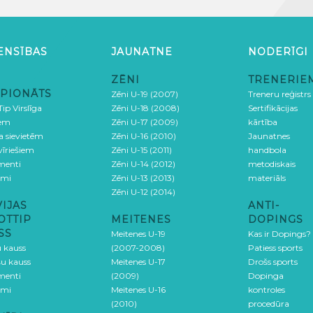
ENSĪBAS
JAUNATNE
NODERĪGI
ZĒNI
TRENERIE
PIONĀTS
Zēni U-19 (2007)
Treneru reģistrs
ip Virslīga
Zēni U-18 (2008)
Sertifikācijas
iem
Zēni U-17 (2009)
kārtība
ga sievietēm
Zēni U-16 (2010)
Jaunatnes
 vīriešiem
Zēni U-15 (2011)
handbola
menti
Zēni U-14 (2012)
metodiskais
umi
Zēni U-13 (2013)
materiāls
Zēni U-12 (2014)
VIJAS
ANTI-
OTTIP
MEITENES
DOPINGS
SS
Meitenes U-19
Kas ir Dopings?
u kauss
(2007-2008)
Patiess sports
šu kauss
Meitenes U-17
Drošs sports
menti
(2009)
Dopinga
umi
Meitenes U-16
kontroles
(2010)
procedūra