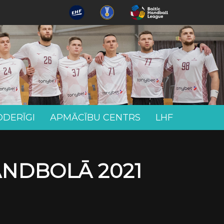
ODERĪGI
APMĀCĪBU CENTRS
LHF
ANDBOLĀ 2021