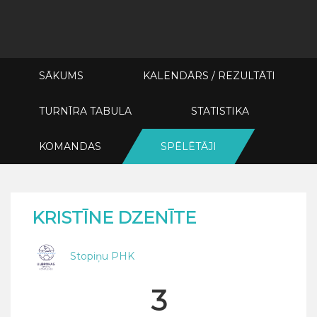
SĀKUMS
KALENDĀRS / REZULTĀTI
TURNĪRA TABULA
STATISTIKA
KOMANDAS
SPĒLĒTĀJI
KRISTĪNE DZENĪTE
Stopiņu PHK
3