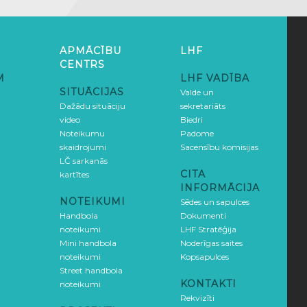
APMĀCĪBU
LHF
CENTRS
M
LHF VADĪBA
SITUĀCIJAS
Valde un
Dažādu situāciju
sekretariāts
video
Biedri
Noteikumu
Padome
skaidrojumi
Sacensību komisijas
LČ sarkanās
CITA
kartītes
INFORMĀCIJA
NOTEIKUMI
Sēdes un sapulces
Handbola
Dokumenti
noteikumi
LHF Stratēģija
Mini handbola
Noderīgas saites
noteikumi
Kopsapulces
Street handbola
KONTAKTI
noteikumi
Rekvizīti