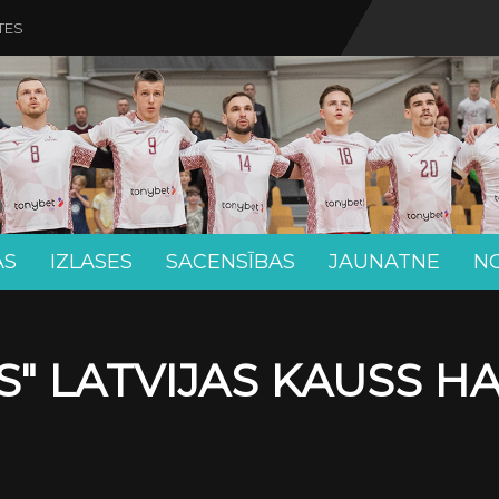
TES
AS
IZLASES
SACENSĪBAS
JAUNATNE
N
" LATVIJAS KAUSS H