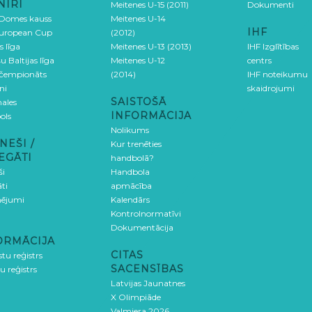
NĪRI
Meitenes U-15 (2011)
Dokumenti
 Domes kauss
Meitenes U-14
IHF
uropean Cup
(2012)
s līga
Meitenes U-13 (2013)
IHF Izglītības
u Baltijas līga
Meitenes U-12
centrs
 čempionāts
(2014)
IHF noteikumu
ni
skaidrojumi
SAISTOŠĀ
ales
INFORMĀCIJA
ols
Nolikums
NEŠI /
Kur trenēties
EGĀTI
handbolā?
ši
Handbola
ti
apmācība
ējumi
Kalendārs
Kontrolnormatīvi
Dokumentācija
ORMĀCIJA
CITAS
stu reģistrs
SACENSĪBAS
u reģistrs
Latvijas Jaunatnes
X Olimpiāde
Valmiera 2026