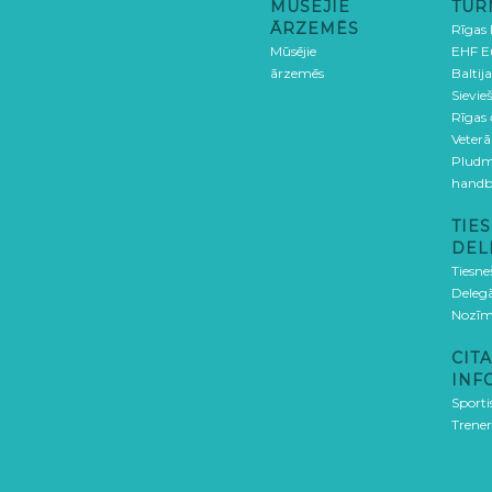
MŪSĒJIE
TUR
ĀRZEMĒS
Rīgas
Mūsējie
EHF E
ārzemēs
Baltija
Sievieš
Rīgas
Veterā
Pludm
handb
TIES
DEL
Tiesne
Delegā
Nozīm
CITA
INF
Sporti
Trener