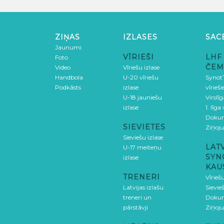
ZIŅAS
IZLASES
SAC
Jaunumi
VĪRIEŠI
LHF
Foto
ČEM
Video
Vīriešu izlase
Handbola
U-20 vīriešu
SynotT
Podkāsts
izlase
vīrieš
U-18 jauniešu
Virslī
izlase
1. līga
Doku
SIEVIETES
Ziņoj
Sieviešu izlase
LAT
U-17 meiteņu
SYN
izlase
KAU
TRENERI
Vīrieš
Latvijas izlašu
Sievie
treneri un
Doku
pārstāvji
Ziņoj