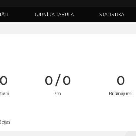
TĀTI
TURNĪRA TABULA
STATISTIKA
 0
0 / 0
0
tieni
7m
Brīdinājumi
ācijas