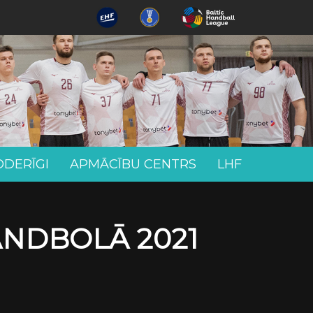
ODERĪGI
APMĀCĪBU CENTRS
LHF
ANDBOLĀ 2021