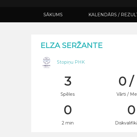
SĀKUMS
KALENDĀRS / REZUL
ELZA SERŽANTE
Stopiņu PHK
3
0 /
Spēles
Vārti / Me
0
0
2 min
Diskvalifik