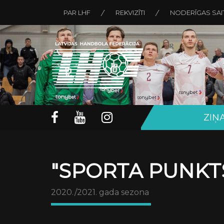
PAR LHF
REKVIZĪTI
NODERĪGAS SAI
ZIŅ
"SPORTA PUNKTS
2020./2021. gada sezona