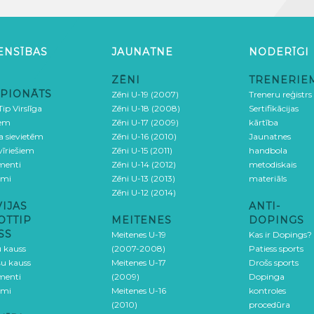
ENSĪBAS
JAUNATNE
NODERĪGI
ZĒNI
TRENERIE
PIONĀTS
Zēni U-19 (2007)
Treneru reģistrs
ip Virslīga
Zēni U-18 (2008)
Sertifikācijas
iem
Zēni U-17 (2009)
kārtība
ga sievietēm
Zēni U-16 (2010)
Jaunatnes
 vīriešiem
Zēni U-15 (2011)
handbola
menti
Zēni U-14 (2012)
metodiskais
umi
Zēni U-13 (2013)
materiāls
Zēni U-12 (2014)
VIJAS
ANTI-
OTTIP
MEITENES
DOPINGS
SS
Meitenes U-19
Kas ir Dopings?
u kauss
(2007-2008)
Patiess sports
šu kauss
Meitenes U-17
Drošs sports
menti
(2009)
Dopinga
umi
Meitenes U-16
kontroles
(2010)
procedūra