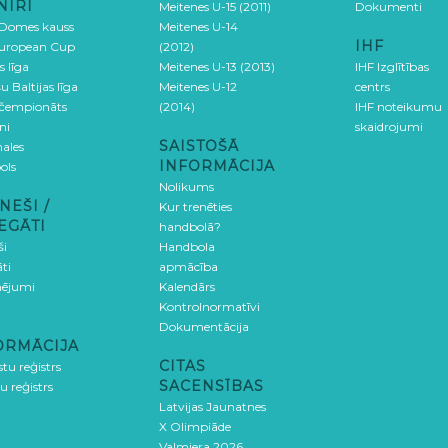
NĪRI
Meitenes U-15 (2011)
Dokumenti
 Domes kauss
Meitenes U-14
IHF
uropean Cup
(2012)
s līga
Meitenes U-13 (2013)
IHF Izglītības
u Baltijas līga
Meitenes U-12
centrs
 čempionāts
(2014)
IHF noteikumu
ni
skaidrojumi
SAISTOŠĀ
ales
INFORMĀCIJA
ols
Nolikums
NEŠI /
Kur trenēties
EGĀTI
handbolā?
ši
Handbola
ti
apmācība
ējumi
Kalendārs
Kontrolnormatīvi
Dokumentācija
ORMĀCIJA
CITAS
stu reģistrs
SACENSĪBAS
u reģistrs
Latvijas Jaunatnes
X Olimpiāde
Valmiera 2026