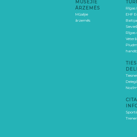
MŪSĒJIE
TUR
ĀRZEMĒS
Rīgas
Mūsējie
EHF E
ārzemēs
Baltija
Sievieš
Rīgas
Veterā
Pludm
handb
TIES
DEL
Tiesne
Delegā
Nozīm
CITA
INF
Sporti
Trener