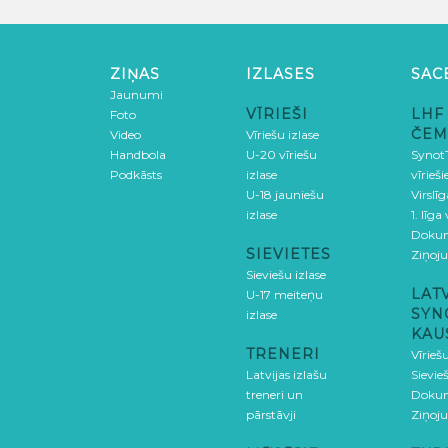
ZIŅAS
IZLASES
SAC
Jaunumi
VĪRIEŠI
LHF
Foto
ČEM
Video
Vīriešu izlase
Handbola
U-20 vīriešu
SynotT
Podkāsts
izlase
vīrieš
U-18 jauniešu
Virslī
izlase
1. līga
Doku
SIEVIETES
Ziņoj
Sieviešu izlase
LAT
U-17 meiteņu
SYN
izlase
KAU
TRENERI
Vīrieš
Latvijas izlašu
Sievie
treneri un
Doku
pārstāvji
Ziņoj