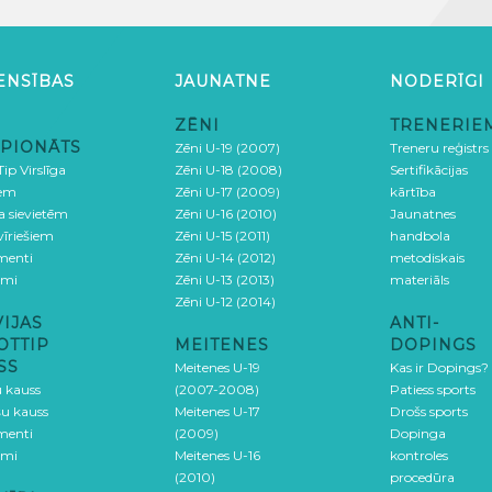
ENSĪBAS
JAUNATNE
NODERĪGI
ZĒNI
TRENERIE
PIONĀTS
Zēni U-19 (2007)
Treneru reģistrs
ip Virslīga
Zēni U-18 (2008)
Sertifikācijas
iem
Zēni U-17 (2009)
kārtība
ga sievietēm
Zēni U-16 (2010)
Jaunatnes
 vīriešiem
Zēni U-15 (2011)
handbola
menti
Zēni U-14 (2012)
metodiskais
umi
Zēni U-13 (2013)
materiāls
Zēni U-12 (2014)
VIJAS
ANTI-
OTTIP
MEITENES
DOPINGS
SS
Meitenes U-19
Kas ir Dopings?
u kauss
(2007-2008)
Patiess sports
šu kauss
Meitenes U-17
Drošs sports
menti
(2009)
Dopinga
umi
Meitenes U-16
kontroles
(2010)
procedūra