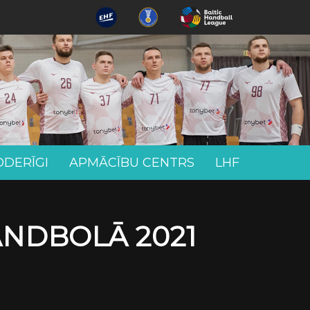
ODERĪGI
APMĀCĪBU CENTRS
LHF
ANDBOLĀ 2021