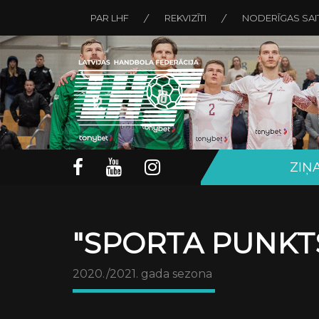
PAR LHF
REKVIZĪTI
NODERĪGAS SAI
ZIŅ
"SPORTA PUNKTS
2020./2021. gada sezona