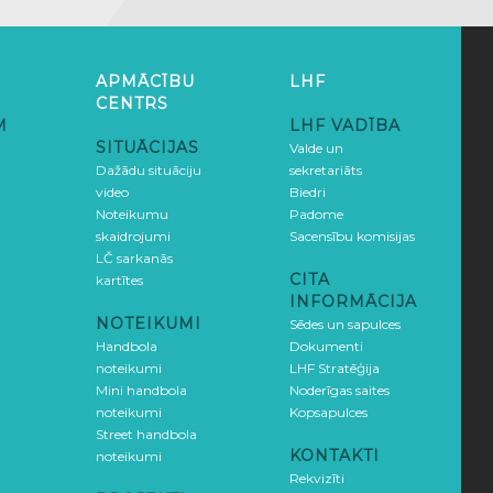
APMĀCĪBU
LHF
CENTRS
M
LHF VADĪBA
SITUĀCIJAS
Valde un
Dažādu situāciju
sekretariāts
video
Biedri
Noteikumu
Padome
skaidrojumi
Sacensību komisijas
LČ sarkanās
CITA
kartītes
INFORMĀCIJA
NOTEIKUMI
Sēdes un sapulces
Handbola
Dokumenti
noteikumi
LHF Stratēģija
Mini handbola
Noderīgas saites
noteikumi
Kopsapulces
Street handbola
KONTAKTI
noteikumi
Rekvizīti