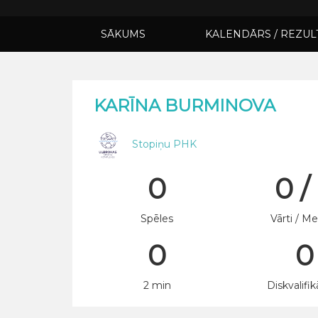
SĀKUMS
KALENDĀRS / REZUL
KARĪNA BURMINOVA
Stopiņu PHK
0
0 /
Spēles
Vārti / Me
0
0
2 min
Diskvalifik