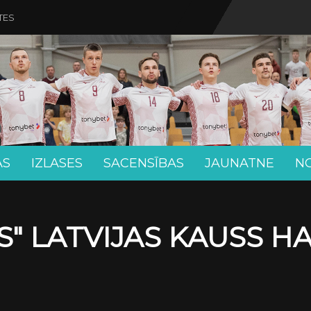
TES
AS
IZLASES
SACENSĪBAS
JAUNATNE
N
" LATVIJAS KAUSS H