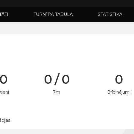
TĀTI
TURNĪRA TABULA
STATISTIKA
 0
0 / 0
0
tieni
7m
Brīdinājumi
ācijas