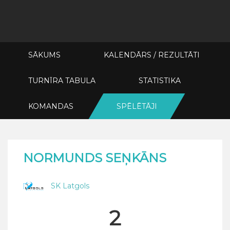
SĀKUMS
KALENDĀRS / REZULTĀTI
TURNĪRA TABULA
STATISTIKA
KOMANDAS
SPĒLĒTĀJI
NORMUNDS SEŅKĀNS
SK Latgols
2