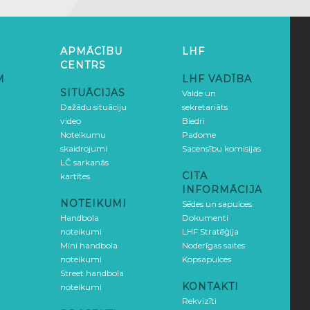
APMĀCĪBU
LHF
CENTRS
M
LHF VADĪBA
SITUĀCIJAS
Valde un
Dažādu situāciju
sekretariāts
video
Biedri
Noteikumu
Padome
skaidrojumi
Sacensību komisijas
LČ sarkanās
CITA
kartītes
INFORMĀCIJA
NOTEIKUMI
Sēdes un sapulces
Handbola
Dokumenti
noteikumi
LHF Stratēģija
Mini handbola
Noderīgas saites
noteikumi
Kopsapulces
Street handbola
KONTAKTI
noteikumi
Rekvizīti