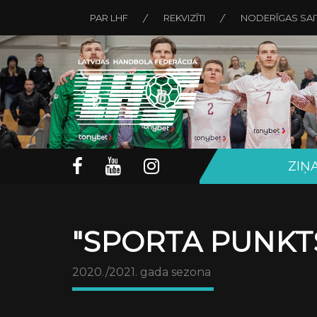
PAR LHF
REKVIZĪTI
NODERĪGAS SAI
ZIŅ
"SPORTA PUNKTS
2020./2021. gada sezona