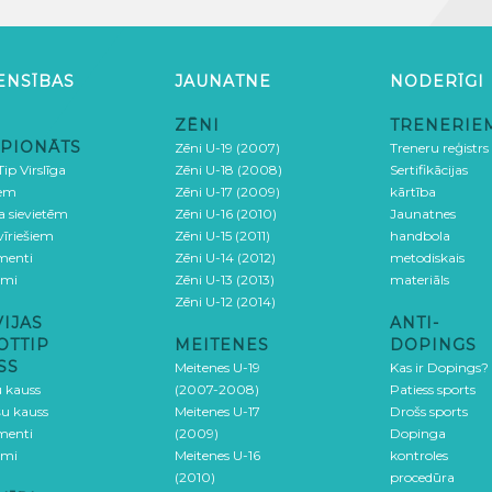
ENSĪBAS
JAUNATNE
NODERĪGI
ZĒNI
TRENERIE
PIONĀTS
Zēni U-19 (2007)
Treneru reģistrs
ip Virslīga
Zēni U-18 (2008)
Sertifikācijas
iem
Zēni U-17 (2009)
kārtība
ga sievietēm
Zēni U-16 (2010)
Jaunatnes
 vīriešiem
Zēni U-15 (2011)
handbola
menti
Zēni U-14 (2012)
metodiskais
umi
Zēni U-13 (2013)
materiāls
Zēni U-12 (2014)
VIJAS
ANTI-
OTTIP
MEITENES
DOPINGS
SS
Meitenes U-19
Kas ir Dopings?
u kauss
(2007-2008)
Patiess sports
šu kauss
Meitenes U-17
Drošs sports
menti
(2009)
Dopinga
umi
Meitenes U-16
kontroles
(2010)
procedūra