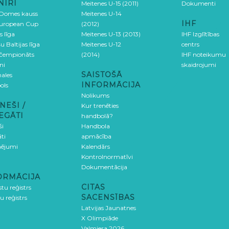
NĪRI
Meitenes U-15 (2011)
Dokumenti
 Domes kauss
Meitenes U-14
IHF
uropean Cup
(2012)
s līga
Meitenes U-13 (2013)
IHF Izglītības
u Baltijas līga
Meitenes U-12
centrs
 čempionāts
(2014)
IHF noteikumu
ni
skaidrojumi
SAISTOŠĀ
ales
INFORMĀCIJA
ols
Nolikums
NEŠI /
Kur trenēties
EGĀTI
handbolā?
ši
Handbola
ti
apmācība
ējumi
Kalendārs
Kontrolnormatīvi
Dokumentācija
ORMĀCIJA
CITAS
stu reģistrs
SACENSĪBAS
u reģistrs
Latvijas Jaunatnes
X Olimpiāde
Valmiera 2026