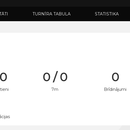
TĀTI
TURNĪRA TABULA
STATISTIKA
 0
0 / 0
0
tieni
7m
Brīdinājumi
ācijas