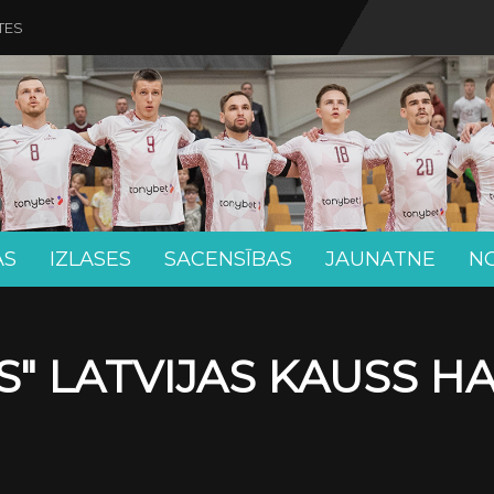
TES
AS
IZLASES
SACENSĪBAS
JAUNATNE
N
" LATVIJAS KAUSS H