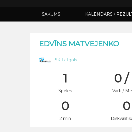
SĀKUMS
KALENDĀRS / REZUL
EDVĪNS MATVEJENKO
SK Latgols
1
0 /
Spēles
Vārti / Me
0
0
2 min
Diskvalifik