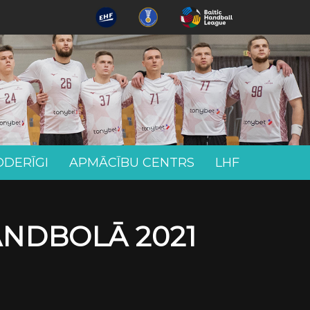
ODERĪGI
APMĀCĪBU CENTRS
LHF
ANDBOLĀ 2021