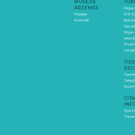
MŪSĒJIE
TUR
ĀRZEMĒS
Rīgas
Mūsējie
EHF E
ārzemēs
Baltija
Sievieš
Rīgas
Veterā
Pludm
handb
TIES
DEL
Tiesne
Delegā
Nozīm
CITA
INF
Sporti
Trener