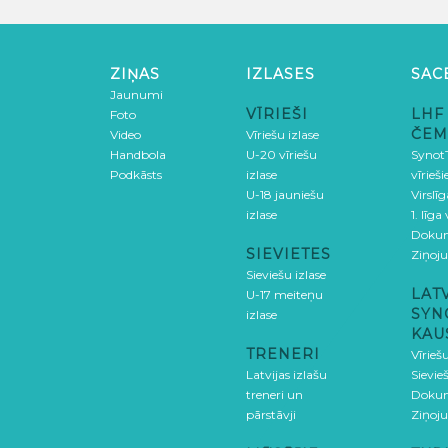
ZIŅAS
IZLASES
SAC
Jaunumi
VĪRIEŠI
LHF
Foto
ČEM
Video
Vīriešu izlase
Handbola
U-20 vīriešu
SynotT
Podkāsts
izlase
vīrieš
U-18 jauniešu
Virslī
izlase
1. līga
Doku
SIEVIETES
Ziņoj
Sieviešu izlase
LAT
U-17 meiteņu
SYN
izlase
KAU
TRENERI
Vīrieš
Latvijas izlašu
Sievie
treneri un
Doku
pārstāvji
Ziņoj