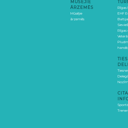
MŪSĒJIE
TUR
ĀRZEMĒS
Rīgas
Mūsējie
EHF E
ārzemēs
Baltija
Sievieš
Rīgas
Veterā
Pludm
handb
TIES
DEL
Tiesne
Delegā
Nozīm
CITA
INF
Sporti
Trener