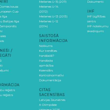
NĪRI
Meitenes U-15 (2011)
Dokumenti
 Domes kauss
Meitenes U-14
IHF
uropean Cup
(2012)
s līga
Meitenes U-13 (2013)
IHF Izglītības
u Baltijas līga
Meitenes U-12
centrs
 čempionāts
(2014)
IHF noteikumu
ni
skaidrojumi
SAISTOŠĀ
ales
INFORMĀCIJA
ols
Nolikums
NEŠI /
Kur trenēties
EGĀTI
handbolā?
ši
Handbola
ti
apmācība
ējumi
Kalendārs
Kontrolnormatīvi
Dokumentācija
ORMĀCIJA
CITAS
stu reģistrs
SACENSĪBAS
u reģistrs
Latvijas Jaunatnes
X Olimpiāde
Valmiera 2026