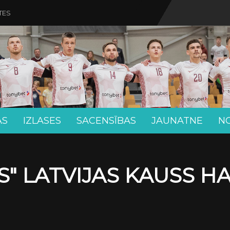
TES
AS
IZLASES
SACENSĪBAS
JAUNATNE
N
" LATVIJAS KAUSS H