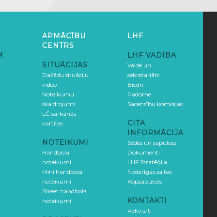
APMĀCĪBU
LHF
CENTRS
M
LHF VADĪBA
SITUĀCIJAS
Valde un
Dažādu situāciju
sekretariāts
video
Biedri
Noteikumu
Padome
skaidrojumi
Sacensību komisijas
LČ sarkanās
CITA
kartītes
INFORMĀCIJA
NOTEIKUMI
Sēdes un sapulces
Handbola
Dokumenti
noteikumi
LHF Stratēģija
Mini handbola
Noderīgas saites
noteikumi
Kopsapulces
Street handbola
KONTAKTI
noteikumi
Rekvizīti