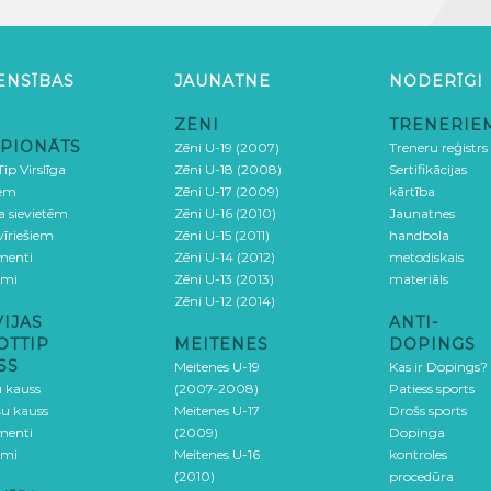
ENSĪBAS
JAUNATNE
NODERĪGI
ZĒNI
TRENERIE
PIONĀTS
Zēni U-19 (2007)
Treneru reģistrs
ip Virslīga
Zēni U-18 (2008)
Sertifikācijas
iem
Zēni U-17 (2009)
kārtība
ga sievietēm
Zēni U-16 (2010)
Jaunatnes
 vīriešiem
Zēni U-15 (2011)
handbola
menti
Zēni U-14 (2012)
metodiskais
umi
Zēni U-13 (2013)
materiāls
Zēni U-12 (2014)
VIJAS
ANTI-
OTTIP
MEITENES
DOPINGS
SS
Meitenes U-19
Kas ir Dopings?
u kauss
(2007-2008)
Patiess sports
šu kauss
Meitenes U-17
Drošs sports
menti
(2009)
Dopinga
umi
Meitenes U-16
kontroles
(2010)
procedūra