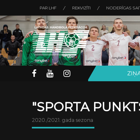
PAR LHF
REKVIZĪTI
NODERĪGAS SAI
ZIŅ
"SPORTA PUNKTS
2020./2021. gada sezona