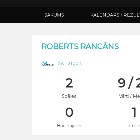
SĀKUMS
KALENDĀRS / REZUL
ROBERTS RANCĀNS
SK Latgols
2
9 / 
Spēles
Vārti / Me
0
1
Brīdinājumi
2 mi