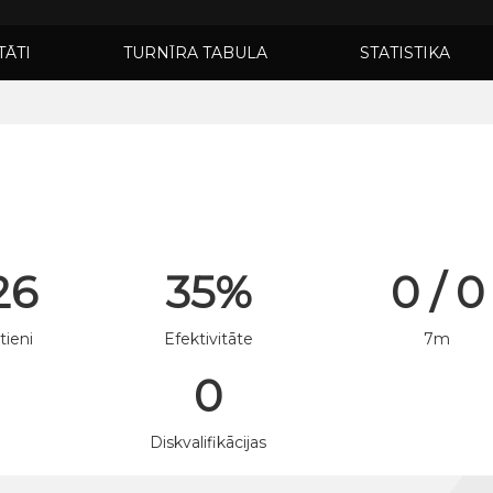
TĀTI
TURNĪRA TABULA
STATISTIKA
26
35%
0 / 0
tieni
Efektivitāte
7m
0
n
Diskvalifikācijas