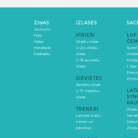
ZIŅAS
IZLASES
SAC
Jaunumi
VĪRIEŠI
LHF
Foto
ČEM
Video
Vīriešu izlase
Handbola
U-20 vīriešu
SynotT
Podkāsts
izlase
vīrieš
U-18 jauniešu
Virslī
izlase
1. līga
Doku
SIEVIETES
Ziņoj
Sieviešu izlase
LAT
U-17 meiteņu
SYN
izlase
KAU
TRENERI
Vīrieš
Latvijas izlašu
Sievie
treneri un
Doku
pārstāvji
Ziņoj