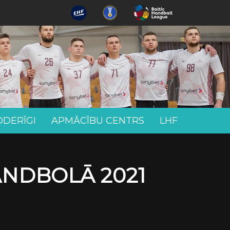
ODERĪGI
APMĀCĪBU CENTRS
LHF
ANDBOLĀ 2021