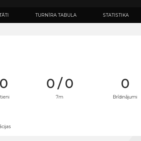
TĀTI
TURNĪRA TABULA
STATISTIKA
 0
0 / 0
0
tieni
7m
Brīdinājumi
ācijas