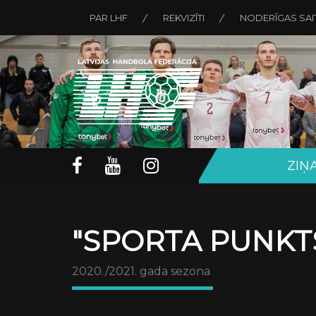
PAR LHF
REKVIZĪTI
NODERĪGAS SAI
ZIŅ
"SPORTA PUNKTS
2020./2021. gada sezona