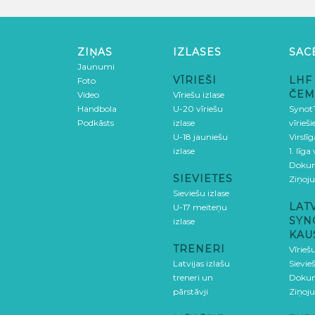
ZIŅAS
IZLASES
SAC
Jaunumi
VĪRIEŠI
LHF
Foto
ČEM
Video
Vīriešu izlase
Handbola
U-20 vīriešu
SynotT
Podkāsts
izlase
vīrieš
U-18 jauniešu
Virslī
izlase
1. līga
Doku
SIEVIETES
Ziņoj
Sieviešu izlase
LAT
U-17 meiteņu
SYN
izlase
KAU
TRENERI
Vīrieš
Latvijas izlašu
Sievie
treneri un
Doku
pārstāvji
Ziņoj