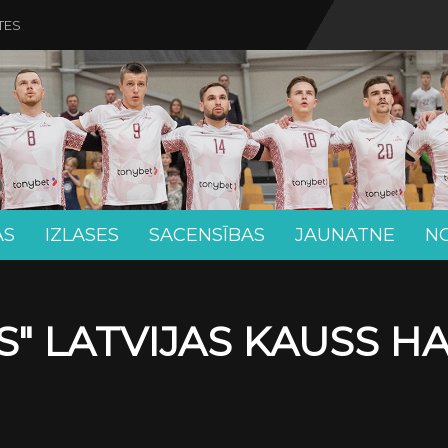
TES
AS
IZLASES
SACENSĪBAS
JAUNATNE
N
" LATVIJAS KAUSS H