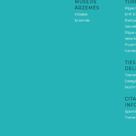
MŪSĒJIE
TUR
ĀRZEMĒS
Rīgas
Mūsējie
EHF E
ārzemēs
Baltija
Sievieš
Rīgas
Veterā
Pludm
handb
TIES
DEL
Tiesne
Delegā
Nozīm
CITA
INF
Sporti
Trener