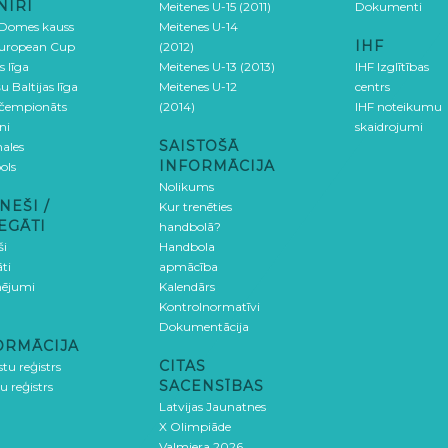
NĪRI
Meitenes U-15 (2011)
Dokumenti
 Domes kauss
Meitenes U-14
IHF
uropean Cup
(2012)
s līga
Meitenes U-13 (2013)
IHF Izglītības
u Baltijas līga
Meitenes U-12
centrs
 čempionāts
(2014)
IHF noteikumu
ni
skaidrojumi
SAISTOŠĀ
ales
INFORMĀCIJA
ols
Nolikums
NEŠI /
Kur trenēties
EGĀTI
handbolā?
ši
Handbola
ti
apmācība
ējumi
Kalendārs
Kontrolnormatīvi
Dokumentācija
ORMĀCIJA
CITAS
stu reģistrs
SACENSĪBAS
u reģistrs
Latvijas Jaunatnes
X Olimpiāde
Valmiera 2026