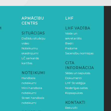
APMĀCĪBU
LHF
CENTRS
M
LHF VADĪBA
SITUĀCIJAS
Valde un
Dažādu situāciju
sekretariāts
video
Biedri
Noteikumu
Padome
skaidrojumi
Sacensību komisijas
LČ sarkanās
CITA
kartītes
INFORMĀCIJA
NOTEIKUMI
Sēdes un sapulces
Handbola
Dokumenti
noteikumi
LHF Stratēģija
Mini handbola
Noderīgas saites
noteikumi
Kopsapulces
Street handbola
KONTAKTI
noteikumi
Rekvizīti