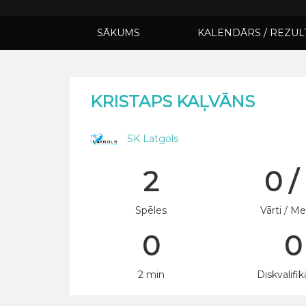
SĀKUMS
KALENDĀRS / REZUL
KRISTAPS KAĻVĀNS
SK Latgols
2
0 /
Spēles
Vārti / Me
0
0
2 min
Diskvalifik