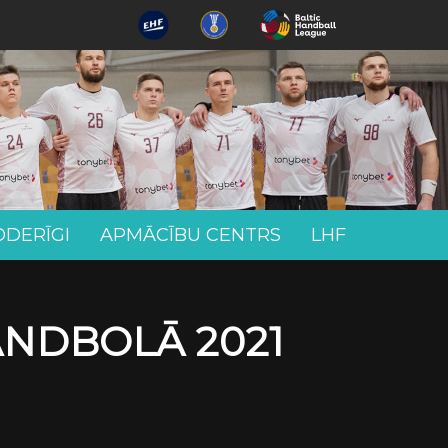
ODERĪGI
APMĀCĪBU CENTRS
LHF
ANDBOLĀ 2021