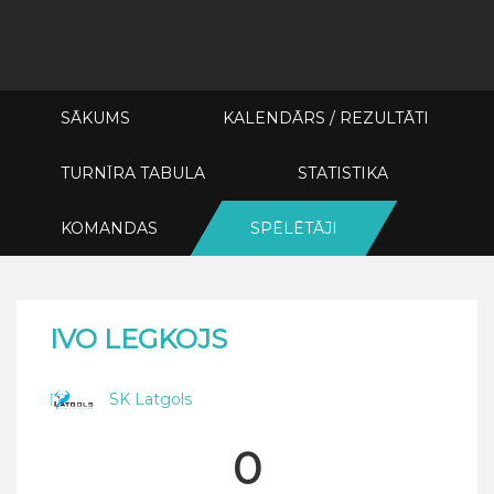
SĀKUMS
KALENDĀRS / REZULTĀTI
TURNĪRA TABULA
STATISTIKA
KOMANDAS
SPĒLĒTĀJI
IVO LEGKOJS
SK Latgols
0