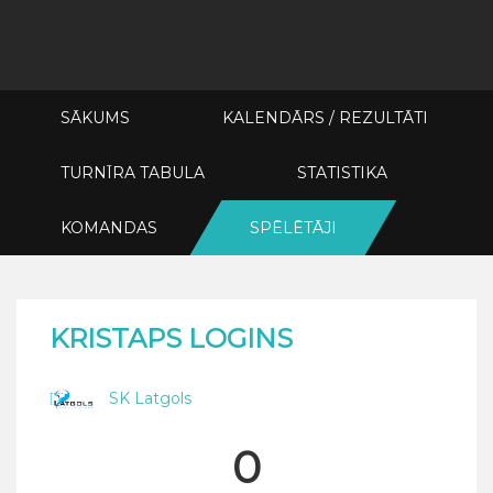
SĀKUMS
KALENDĀRS / REZULTĀTI
TURNĪRA TABULA
STATISTIKA
KOMANDAS
SPĒLĒTĀJI
KRISTAPS LOGINS
SK Latgols
0