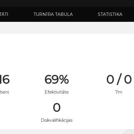
TĀTI
TURNĪRA TABULA
STATISTIKA
 16
69%
0 / 0
tieni
Efektivitāte
7m
0
n
Diskvalifikācijas