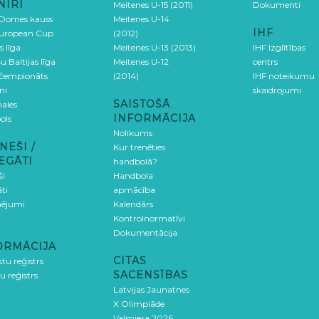
NĪRI
Meitenes U-15 (2011)
Dokumenti
 Domes kauss
Meitenes U-14
IHF
uropean Cup
(2012)
s līga
Meitenes U-13 (2013)
IHF Izglītības
u Baltijas līga
Meitenes U-12
centrs
 čempionāts
(2014)
IHF noteikumu
ni
skaidrojumi
SAISTOŠĀ
ales
INFORMĀCIJA
ols
Nolikums
NEŠI /
Kur trenēties
EGĀTI
handbolā?
ši
Handbola
ti
apmācība
ējumi
Kalendārs
Kontrolnormatīvi
Dokumentācija
ORMĀCIJA
CITAS
stu reģistrs
SACENSĪBAS
u reģistrs
Latvijas Jaunatnes
X Olimpiāde
Valmiera 2026