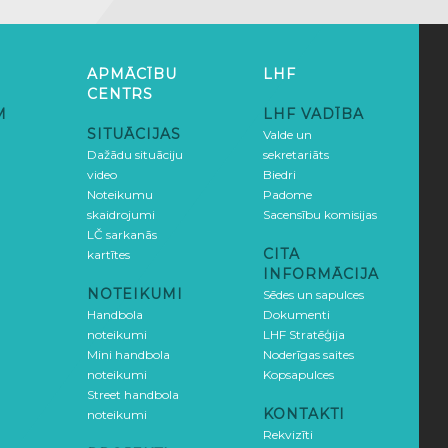
APMĀCĪBU
LHF
CENTRS
M
LHF VADĪBA
SITUĀCIJAS
Valde un
Dažādu situāciju
sekretariāts
video
Biedri
Noteikumu
Padome
skaidrojumi
Sacensību komisijas
LČ sarkanās
CITA
kartītes
INFORMĀCIJA
NOTEIKUMI
Sēdes un sapulces
Handbola
Dokumenti
noteikumi
LHF Stratēģija
Mini handbola
Noderīgas saites
noteikumi
Kopsapulces
Street handbola
KONTAKTI
noteikumi
Rekvizīti