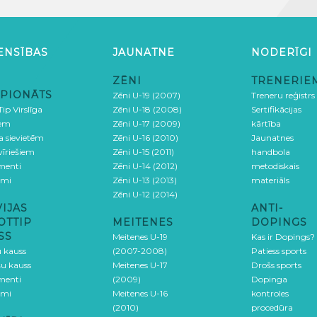
ENSĪBAS
JAUNATNE
NODERĪGI
ZĒNI
TRENERIE
PIONĀTS
Zēni U-19 (2007)
Treneru reģistrs
ip Virslīga
Zēni U-18 (2008)
Sertifikācijas
iem
Zēni U-17 (2009)
kārtība
ga sievietēm
Zēni U-16 (2010)
Jaunatnes
 vīriešiem
Zēni U-15 (2011)
handbola
menti
Zēni U-14 (2012)
metodiskais
umi
Zēni U-13 (2013)
materiāls
Zēni U-12 (2014)
VIJAS
ANTI-
OTTIP
MEITENES
DOPINGS
SS
Meitenes U-19
Kas ir Dopings?
u kauss
(2007-2008)
Patiess sports
šu kauss
Meitenes U-17
Drošs sports
menti
(2009)
Dopinga
umi
Meitenes U-16
kontroles
(2010)
procedūra