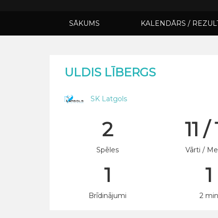
SĀKUMS
KALENDĀRS / REZUL
ULDIS LĪBERGS
SK Latgols
2
11 /
Spēles
Vārti / Me
1
1
Brīdinājumi
2 mi