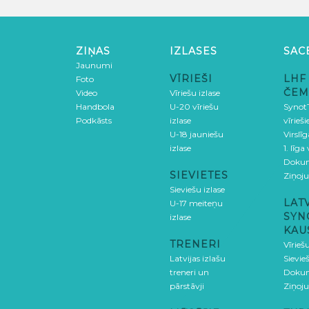
ZIŅAS
IZLASES
SAC
Jaunumi
VĪRIEŠI
LHF
Foto
ČEM
Video
Vīriešu izlase
Handbola
U-20 vīriešu
SynotT
Podkāsts
izlase
vīrieš
U-18 jauniešu
Virslī
izlase
1. līga
Doku
SIEVIETES
Ziņoj
Sieviešu izlase
LAT
U-17 meiteņu
SYN
izlase
KAU
TRENERI
Vīrieš
Latvijas izlašu
Sievie
treneri un
Doku
pārstāvji
Ziņoj