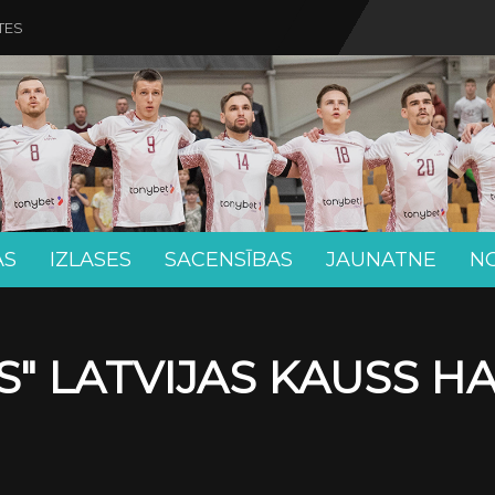
TES
AS
IZLASES
SACENSĪBAS
JAUNATNE
N
" LATVIJAS KAUSS H