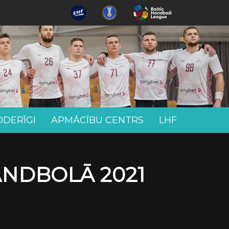
ODERĪGI
APMĀCĪBU CENTRS
LHF
ANDBOLĀ 2021