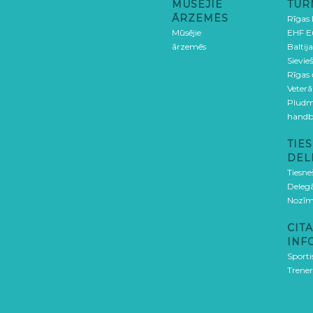
MŪSĒJIE
TUR
ĀRZEMĒS
Rīgas
Mūsējie
EHF E
ārzemēs
Baltija
Sievieš
Rīgas
Veterā
Pludm
handb
TIES
DEL
Tiesne
Delegā
Nozīm
CITA
INF
Sporti
Trener