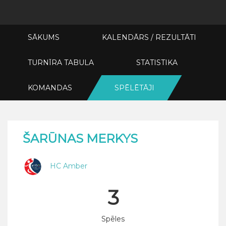
SĀKUMS
KALENDĀRS / REZULTĀTI
TURNĪRA TABULA
STATISTIKA
KOMANDAS
SPĒLĒTĀJI
ŠARŪNAS MERKYS
HC Amber
3
Spēles