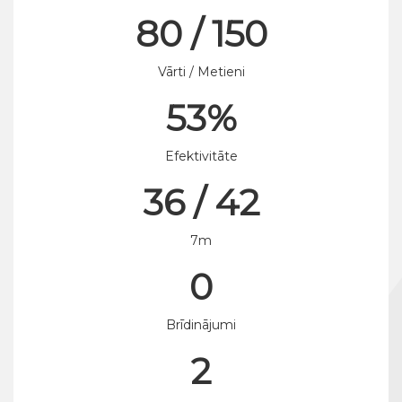
80 / 150
Vārti / Metieni
53%
Efektivitāte
36 / 42
7m
0
Brīdinājumi
2