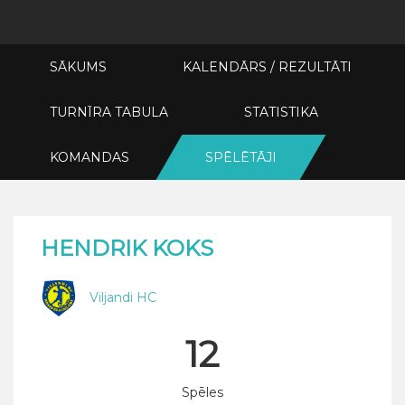
SĀKUMS
KALENDĀRS / REZULTĀTI
TURNĪRA TABULA
STATISTIKA
KOMANDAS
SPĒLĒTĀJI
HENDRIK KOKS
Viljandi HC
12
Spēles