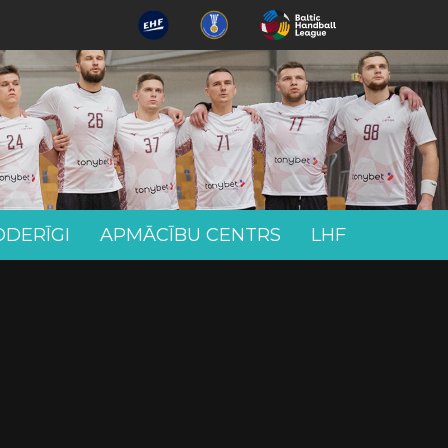
ODERĪGI
APMĀCĪBU CENTRS
LHF