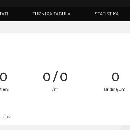
TĀTI
TURNĪRA TABULA
STATISTIKA
 0
0 / 0
0
tieni
7m
Brīdinājumi
ācijas