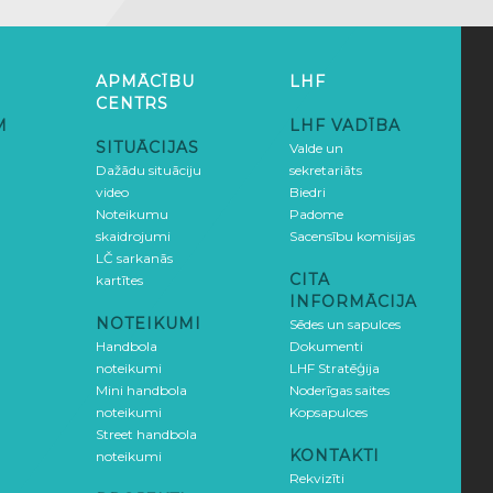
APMĀCĪBU
LHF
CENTRS
M
LHF VADĪBA
SITUĀCIJAS
Valde un
Dažādu situāciju
sekretariāts
video
Biedri
Noteikumu
Padome
skaidrojumi
Sacensību komisijas
LČ sarkanās
CITA
kartītes
INFORMĀCIJA
NOTEIKUMI
Sēdes un sapulces
Handbola
Dokumenti
noteikumi
LHF Stratēģija
Mini handbola
Noderīgas saites
noteikumi
Kopsapulces
Street handbola
KONTAKTI
noteikumi
Rekvizīti