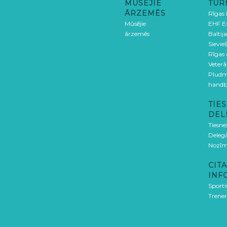
MŪSĒJIE
TUR
ĀRZEMĒS
Rīgas
Mūsējie
EHF E
ārzemēs
Baltija
Sievieš
Rīgas
Veterā
Pludm
handb
TIES
DEL
Tiesne
Delegā
Nozīm
CITA
INF
Sporti
Trener