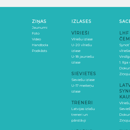
ZIŅAS
IZLASES
SAC
Jaunumi
VĪRIEŠI
LHF
Foto
ČEM
Video
Vīriešu izlase
Handbola
U-20 vīriešu
SynotT
Podkāsts
izlase
vīrieš
U-18 jauniešu
Virslī
izlase
1. līga
Doku
SIEVIETES
Ziņoj
Sieviešu izlase
LAT
U-17 meiteņu
SYN
izlase
KAU
TRENERI
Vīrieš
Latvijas izlašu
Sievie
treneri un
Doku
pārstāvji
Ziņoj