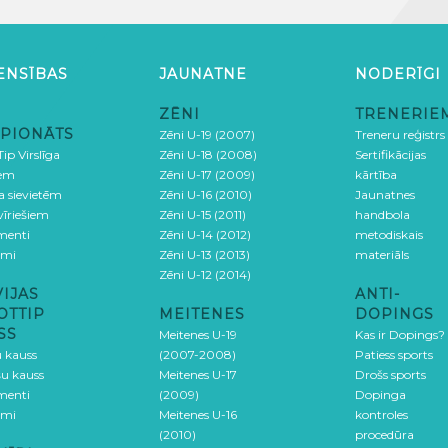
ENSĪBAS
JAUNATNE
NODERĪGI
ZĒNI
TRENERIE
PIONĀTS
Zēni U-19 (2007)
Treneru reģistrs
ip Virslīga
Zēni U-18 (2008)
Sertifikācijas
iem
Zēni U-17 (2009)
kārtība
ga sievietēm
Zēni U-16 (2010)
Jaunatnes
 vīriešiem
Zēni U-15 (2011)
handbola
menti
Zēni U-14 (2012)
metodiskais
umi
Zēni U-13 (2013)
materiāls
Zēni U-12 (2014)
VIJAS
ANTI-
OTTIP
MEITENES
DOPINGS
SS
Meitenes U-19
Kas ir Dopings?
u kauss
(2007-2008)
Patiess sports
šu kauss
Meitenes U-17
Drošs sports
menti
(2009)
Dopinga
umi
Meitenes U-16
kontroles
(2010)
procedūra