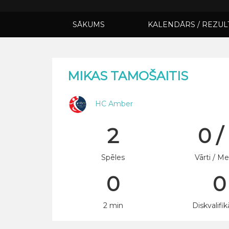
SĀKUMS
KALENDĀRS / REZUL
MIKAS TAMOŠAITIS
HC Amber
2
0 /
Spēles
Vārti / Me
0
0
2 min
Diskvalifik