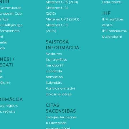
NĪRI
Meitenes U-15 (2011)
Dokumenti
 Domes kauss
Meitenes U-14
IHF
uropean Cup
(2012)
s līga
Meitenes U-13 (2013)
IHF Izglītības
u Baltijas līga
Meitenes U-12
centrs
 čempionāts
(2014)
IHF noteikumu
ni
skaidrojumi
SAISTOŠĀ
ales
INFORMĀCIJA
ols
Nolikums
NEŠI /
Kur trenēties
EGĀTI
handbolā?
ši
Handbola
ti
apmācība
ējumi
Kalendārs
Kontrolnormatīvi
Dokumentācija
ORMĀCIJA
CITAS
stu reģistrs
SACENSĪBAS
u reģistrs
Latvijas Jaunatnes
X Olimpiāde
Valmiera 2026