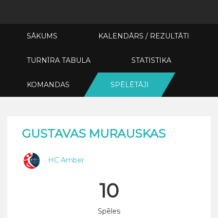
SĀKUMS
KALENDĀRS / REZULTĀTI
TURNĪRA TABULA
STATISTIKA
KOMANDAS
SPĒLĒTĀJI
GUSTAVAS MURAUSKAS
HC Amber
10
Spēles