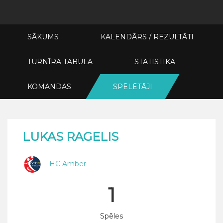
SĀKUMS
KALENDĀRS / REZULTĀTI
TURNĪRA TABULA
STATISTIKA
KOMANDAS
SPĒLĒTĀJI
LUKAS RAGELIS
HC Amber
1
Spēles