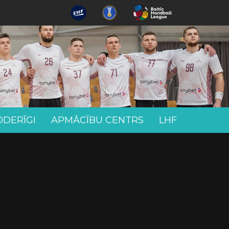
ODERĪGI
APMĀCĪBU CENTRS
LHF