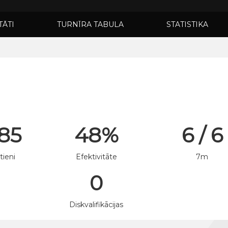
TĀTI
TURNĪRA TABULA
STATISTIKA
 85
48%
6 / 6
tieni
Efektivitāte
7m
0
n
Diskvalifikācijas