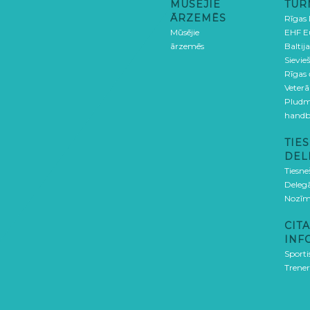
MŪSĒJIE
TUR
ĀRZEMĒS
Rīgas
Mūsējie
EHF E
ārzemēs
Baltija
Sievieš
Rīgas
Veterā
Pludm
handb
TIES
DEL
Tiesne
Delegā
Nozīm
CITA
INF
Sporti
Trener