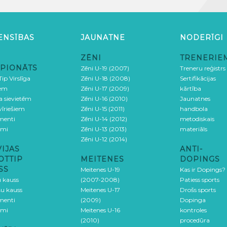
ENSĪBAS
JAUNATNE
NODERĪGI
ZĒNI
TRENERIE
PIONĀTS
Zēni U-19 (2007)
Treneru reģistrs
ip Virslīga
Zēni U-18 (2008)
Sertifikācijas
iem
Zēni U-17 (2009)
kārtība
ga sievietēm
Zēni U-16 (2010)
Jaunatnes
 vīriešiem
Zēni U-15 (2011)
handbola
menti
Zēni U-14 (2012)
metodiskais
umi
Zēni U-13 (2013)
materiāls
Zēni U-12 (2014)
VIJAS
ANTI-
OTTIP
MEITENES
DOPINGS
SS
Meitenes U-19
Kas ir Dopings?
u kauss
(2007-2008)
Patiess sports
šu kauss
Meitenes U-17
Drošs sports
menti
(2009)
Dopinga
umi
Meitenes U-16
kontroles
(2010)
procedūra