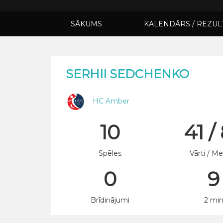
SĀKUMS
KALENDĀRS / REZUL
SERHII SEDCHENKO
HC Amber
10
41 /
Spēles
Vārti / Me
0
9
Brīdinājumi
2 mi