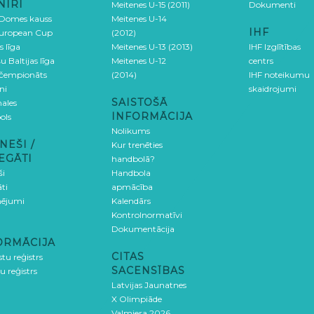
NĪRI
Meitenes U-15 (2011)
Dokumenti
 Domes kauss
Meitenes U-14
IHF
uropean Cup
(2012)
s līga
Meitenes U-13 (2013)
IHF Izglītības
u Baltijas līga
Meitenes U-12
centrs
 čempionāts
(2014)
IHF noteikumu
ni
skaidrojumi
SAISTOŠĀ
ales
INFORMĀCIJA
ols
Nolikums
NEŠI /
Kur trenēties
EGĀTI
handbolā?
ši
Handbola
ti
apmācība
ējumi
Kalendārs
Kontrolnormatīvi
Dokumentācija
ORMĀCIJA
CITAS
stu reģistrs
SACENSĪBAS
u reģistrs
Latvijas Jaunatnes
X Olimpiāde
Valmiera 2026