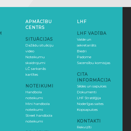
APMĀCĪBU
LHF
CENTRS
M
LHF VADĪBA
SITUĀCIJAS
Valde un
Dažādu situāciju
sekretariāts
video
Biedri
Noteikumu
Padome
skaidrojumi
Sacensību komisijas
LČ sarkanās
CITA
kartītes
INFORMĀCIJA
NOTEIKUMI
Sēdes un sapulces
Handbola
Dokumenti
noteikumi
LHF Stratēģija
Mini handbola
Noderīgas saites
noteikumi
Kopsapulces
Street handbola
KONTAKTI
noteikumi
Rekvizīti