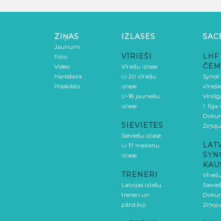
ZIŅAS
IZLASES
SAC
Jaunumi
VĪRIEŠI
LHF
Foto
ČEM
Video
Vīriešu izlase
Handbola
U-20 vīriešu
SynotT
Podkāsts
izlase
vīrieš
U-18 jauniešu
Virslī
izlase
1. līga
Doku
SIEVIETES
Ziņoj
Sieviešu izlase
LAT
U-17 meiteņu
SYN
izlase
KAU
TRENERI
Vīrieš
Latvijas izlašu
Sievie
treneri un
Doku
pārstāvji
Ziņoj