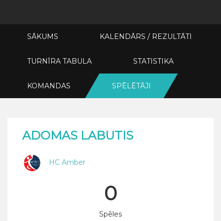
SĀKUMS
KALENDĀRS / REZULTĀTI
TURNĪRA TABULA
STATISTIKA
KOMANDAS
SPĒLĒTĀJI
ADOMAS LABUTIS
HC Amber
0
Spēles