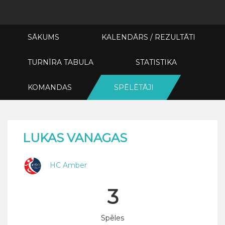
SĀKUMS
KALENDĀRS / REZULTĀTI
TURNĪRA TABULA
STATISTIKA
KOMANDAS
SPĒLĒTĀJI
LUKAS VANAGAS
HC Amber
3
Spēles