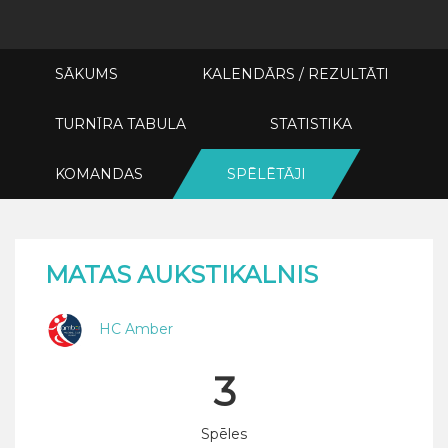
SĀKUMS
KALENDĀRS / REZULTĀTI
TURNĪRA TABULA
STATISTIKA
KOMANDAS
SPĒLĒTĀJI
MATAS AUKSTIKALNIS
HC Amber
3
Spēles