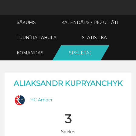
SĀKUMS
KALENDĀRS / REZULTĀTI
TURNĪRA TABULA
STATISTIKA
KOMANDAS
SPĒLĒTĀJI
ALIAKSANDR KUPRYANCHYK
HC Amber
3
Spēles