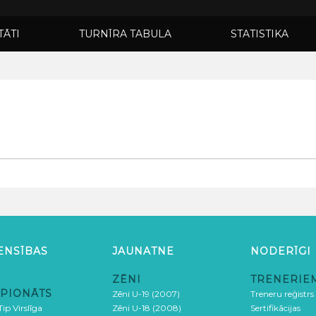
TĀTI
TURNĪRA TABULA
STATISTIKA
ENSĪBAS
JAUNATNE
NODERĪGI
ZĒNI
TRENERIE
PIONĀTS
Zēni U-19 (2007)
Treneru reģistrs
ip Virslīga
Zēni U-18 (2008)
Sertifikācijas