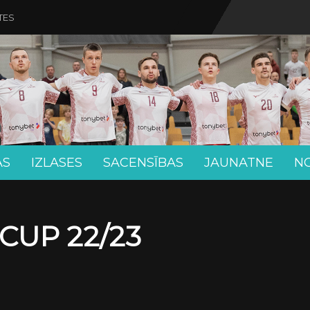
TES
AS
IZLASES
SACENSĪBAS
JAUNATNE
N
CUP 22/23