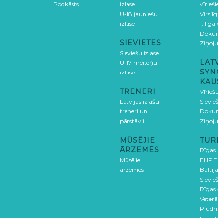
Podkāsts
izlase
vīrieš
U-18 jauniešu
Virslī
izlase
1. līga
Doku
SIEVIETES
Ziņoj
Sieviešu izlase
LAT
U-17 meiteņu
SYN
izlase
KAU
TRENERI
Vīrieš
Latvijas izlašu
Sievie
treneri un
Doku
pārstāvji
Ziņoj
MŪSĒJIE
TUR
ĀRZEMĒS
Rīgas
Mūsējie
EHF E
ārzemēs
Baltija
Sievieš
Rīgas
Veterā
Pludm