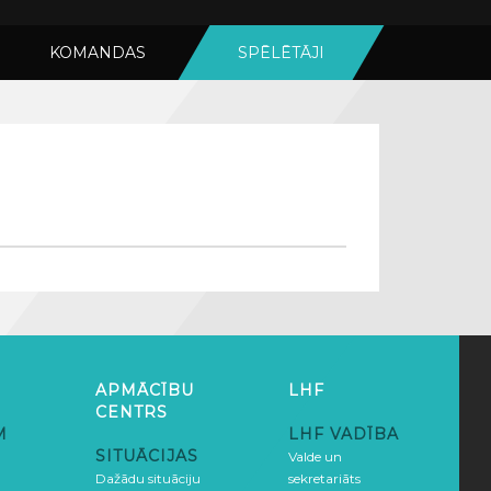
KOMANDAS
SPĒLĒTĀJI
APMĀCĪBU
LHF
CENTRS
M
LHF VADĪBA
SITUĀCIJAS
Valde un
Dažādu situāciju
sekretariāts