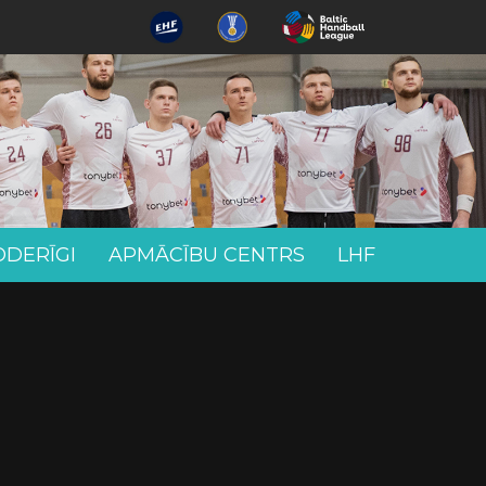
ODERĪGI
APMĀCĪBU CENTRS
LHF