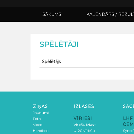
SĀKUMS
KALENDĀRS / REZUL
SPĒLĒTĀJI
Spēlētājs
ZIŅAS
IZLASES
SAC
Jaunumi
VĪRIEŠI
LHF
Foto
ČEM
Video
Vīriešu izlase
Handbola
U-20 vīriešu
SynotT