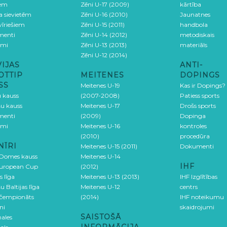
iem
Zēni U-17 (2009)
kārtība
ga sievietēm
Zēni U-16 (2010)
Jaunatnes
 vīriešiem
Zēni U-15 (2011)
handbola
menti
Zēni U-14 (2012)
metodiskais
umi
Zēni U-13 (2013)
materiāls
Zēni U-12 (2014)
VIJAS
ANTI-
OTTIP
MEITENES
DOPINGS
SS
Meitenes U-19
Kas ir Dopings?
u kauss
(2007-2008)
Patiess sports
šu kauss
Meitenes U-17
Drošs sports
menti
(2009)
Dopinga
umi
Meitenes U-16
kontroles
(2010)
procedūra
NĪRI
Meitenes U-15 (2011)
Dokumenti
 Domes kauss
Meitenes U-14
IHF
uropean Cup
(2012)
s līga
Meitenes U-13 (2013)
IHF Izglītības
u Baltijas līga
Meitenes U-12
centrs
 čempionāts
(2014)
IHF noteikumu
ni
skaidrojumi
SAISTOŠĀ
ales