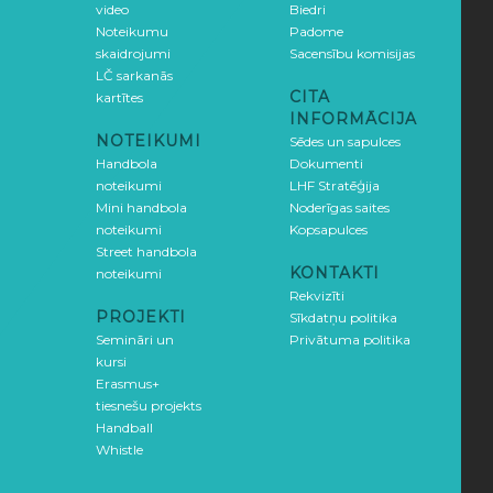
video
Biedri
Noteikumu
Padome
skaidrojumi
Sacensību komisijas
LČ sarkanās
CITA
kartītes
INFORMĀCIJA
NOTEIKUMI
Sēdes un sapulces
Handbola
Dokumenti
noteikumi
LHF Stratēģija
Mini handbola
Noderīgas saites
noteikumi
Kopsapulces
Street handbola
KONTAKTI
noteikumi
Rekvizīti
PROJEKTI
Sīkdatņu politika
Semināri un
Privātuma politika
kursi
Erasmus+
tiesnešu projekts
Handball
Whistle