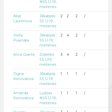
NSS U-19,
meitenes
Alise
Jēkabpils
2
2
2
/
Laurenova
SS U-19,
meitenes
Vivita
Jēkabpils
2
4
2
/
Puķinska
SS U-19,
meitenes
Ance Grante
Dobeles
3
4
2
/
SS U19,
meitenes
Digna
Jēkabpils
1
1
1
/
Konovalova
SS U-19,
meitenes
Amanda
Ludzas
1
1
1
/
Konovalova
NSS U-19,
meitenes