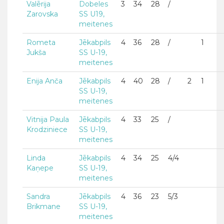
Valērija
Dobeles
3
34
28
/
Zarovska
SS U19,
meitenes
Rometa
Jēkabpils
4
36
28
/
1
Jukša
SS U-19,
meitenes
Enija Anča
Jēkabpils
4
40
28
/
2
1
SS U-19,
meitenes
Vitnija Paula
Jēkabpils
4
33
25
/
Krodziniece
SS U-19,
meitenes
Linda
Jēkabpils
4
34
25
4/4
Kaņepe
SS U-19,
meitenes
Sandra
Jēkabpils
4
36
23
5/3
Brikmane
SS U-19,
meitenes