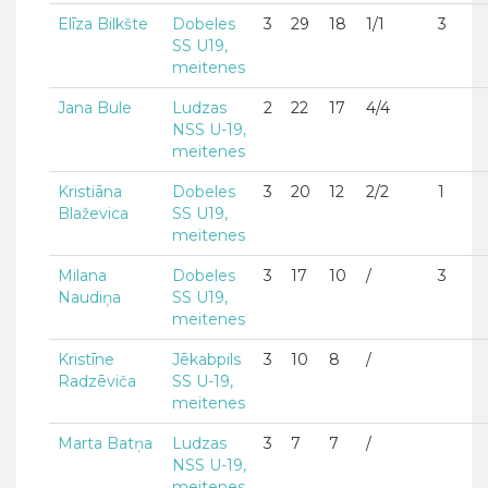
Elīza Bilkšte
Dobeles
3
29
18
1/1
3
SS U19,
meitenes
Jana Bule
Ludzas
2
22
17
4/4
NSS U-19,
meitenes
Kristiāna
Dobeles
3
20
12
2/2
1
Blaževica
SS U19,
meitenes
Milana
Dobeles
3
17
10
/
3
Naudiņa
SS U19,
meitenes
Kristīne
Jēkabpils
3
10
8
/
Radzēviča
SS U-19,
meitenes
Marta Batņa
Ludzas
3
7
7
/
NSS U-19,
meitenes