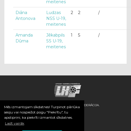
meitenes
Diāna
Ludzas
2
2
/
Antonova
NSS U-19,
meitenes
Amanda
Jēkabpils
1
5
/
Dūma
SS U-19,
meitenes
© 2026 / LATVIJAS HANDBOLA FEDERĀCIJA.
Mēs izmantojam sīkdatnes! Turpinot pārlūka
sesiju vai nospiežot pogu "Piekrītu", tu
apstiprini, ka piekrīti izmantot sīkdatnes.
Lasīt vairāk