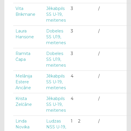
Vita
Jēkabpils
3
/
Brikmane
SS U-19,
meitenes
Laura
Dobeles
3
/
Hansone
SS U19,
meitenes
Ramita
Dobeles
3
/
Čapa
SS U19,
meitenes
Melānija
Jēkabpils
4
/
Estere
SS U-19,
Ancāne
meitenes
Krista
Jēkabpils
4
/
Zelčāne
SS U-19,
meitenes
Linda
Ludzas
1
2
/
Novika
NSS U-19,