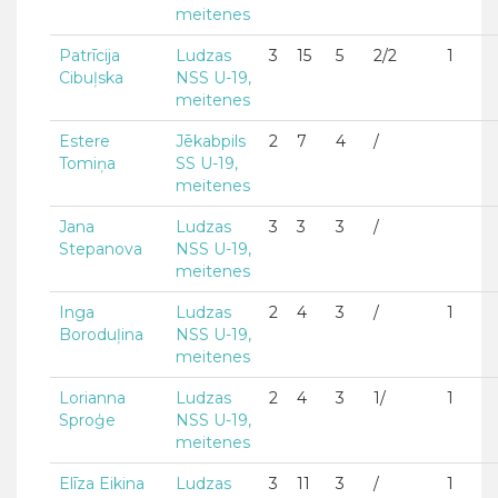
meitenes
Patrīcija
Ludzas
3
15
5
2/2
1
Cibuļska
NSS U-19,
meitenes
Estere
Jēkabpils
2
7
4
/
Tomiņa
SS U-19,
meitenes
Jana
Ludzas
3
3
3
/
Stepanova
NSS U-19,
meitenes
Inga
Ludzas
2
4
3
/
1
Boroduļina
NSS U-19,
meitenes
Lorianna
Ludzas
2
4
3
1/
1
Sproģe
NSS U-19,
meitenes
Elīza Eikina
Ludzas
3
11
3
/
1