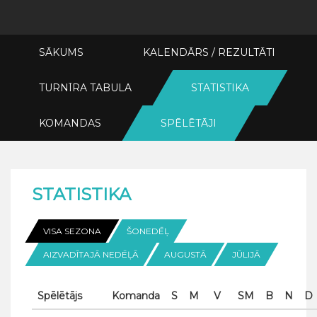
SĀKUMS
KALENDĀRS / REZULTĀTI
TURNĪRA TABULA
STATISTIKA
KOMANDAS
SPĒLĒTĀJI
STATISTIKA
VISA SEZONA
ŠONEDĒĻ
AIZVADĪTAJĀ NEDĒĻĀ
AUGUSTĀ
JŪLIJĀ
Spēlētājs
Komanda
S
M
V
SM
B
N
D