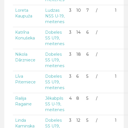
Loreta
Ludzas
3
10
7
/
1
Kaupuža
NSS U-19,
meitenes
Katrīna
Dobeles
3
14
6
/
Konušeka
SS U19,
meitenes
Nikola
Dobeles
3
18
6
/
Dārzniece
SS U19,
meitenes
Līva
Dobeles
3
6
5
/
1
Piterniece
SS U19,
meitenes
Railija
Jēkabpils
4
8
5
/
Ragaine
SS U-19,
meitenes
Linda
Dobeles
3
12
5
/
1
Kaminska
SS U19,