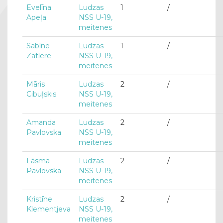
Evelīna
Ludzas
1
/
Apeļa
NSS U-19,
meitenes
Sabīne
Ludzas
1
/
Zatlere
NSS U-19,
meitenes
Māris
Ludzas
2
/
Cibuļskis
NSS U-19,
meitenes
Amanda
Ludzas
2
/
Pavlovska
NSS U-19,
meitenes
Lāsma
Ludzas
2
/
Pavlovska
NSS U-19,
meitenes
Kristīne
Ludzas
2
/
Klementjeva
NSS U-19,
meitenes