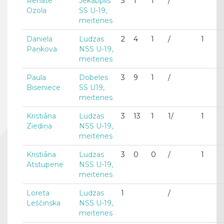
Renāte
Jēkabpils
3
1
1
/
Ozola
SS U-19,
meitenes
Daniela
Ludzas
2
4
1
/
1
Paņkova
NSS U-19,
meitenes
Paula
Dobeles
3
9
1
/
Biseniece
SS U19,
meitenes
Kristiāna
Ludzas
3
13
1
1/
1
Ziediņa
NSS U-19,
meitenes
Kristiāna
Ludzas
3
0
0
/
1
Atstupene
NSS U-19,
meitenes
Loreta
Ludzas
1
/
Leščinska
NSS U-19,
meitenes