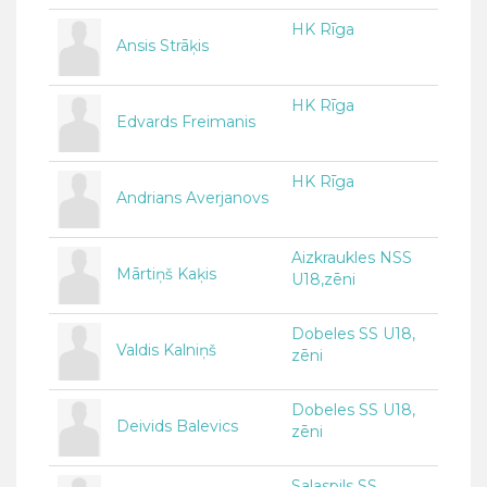
HK Rīga
Ansis Strāķis
HK Rīga
Edvards Freimanis
HK Rīga
Andrians Averjanovs
Aizkraukles NSS
Mārtiņš Kaķis
U18,zēni
Dobeles SS U18,
Valdis Kalniņš
zēni
Dobeles SS U18,
Deivids Balevics
zēni
Salaspils SS