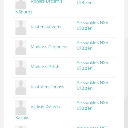
Renārs Drosmis
U18,zēni
Nāburgs
Aizkraukles NSS
Kristers Vēveris
U18,zēni
Aizkraukles NSS
Markuss Grigorjevs
U18,zēni
Aizkraukles NSS
Markuss Bišofs
U18,zēni
Aizkraukles NSS
Kristofers Jonass
U18,zēni
Aizkraukles NSS
Aleksis Ričards
U18,zēni
Kazāks