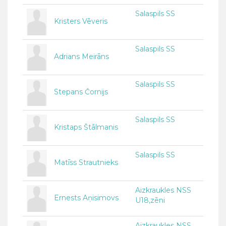
Salaspils SS
Kristers Vēveris
Salaspils SS
Adrians Meirāns
Salaspils SS
Stepans Čornijs
Salaspils SS
Kristaps Štālmanis
Salaspils SS
Matīss Strautnieks
Aizkraukles NSS
Ernests Aņisimovs
U18,zēni
Aizkraukles NSS