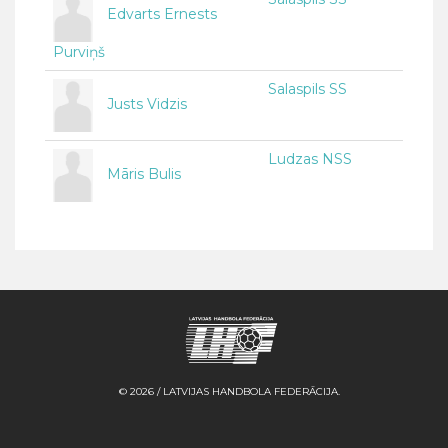
Edvarts Ernests
Purviņš
Salaspils SS
Justs Vidzis
Ludzas NSS
Māris Bulis
© 2026 / LATVIJAS HANDBOLA FEDERĀCIJA.