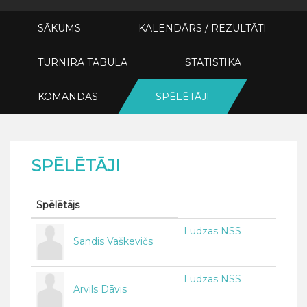
SĀKUMS
KALENDĀRS / REZULTĀTI
TURNĪRA TABULA
STATISTIKA
KOMANDAS
SPĒLĒTĀJI
SPĒLĒTĀJI
Spēlētājs
Ludzas NSS
Sandis Vaškevičs
Ludzas NSS
Arvils Dāvis