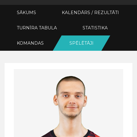
SĀKUMS
KALENDĀRS / REZULTĀTI
TURNĪRA TABULA
STATISTIKA
KOMANDAS
SPĒLĒTĀJI