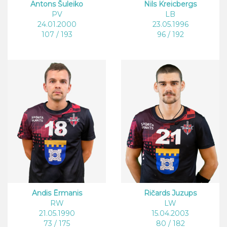
Antons Šuleiko
Nils Kreicbergs
PV
LB
24.01.2000
23.05.1996
107 / 193
96 / 192
Andis Ērmanis
Ričards Juzups
RW
LW
21.05.1990
15.04.2003
73 / 175
80 / 182