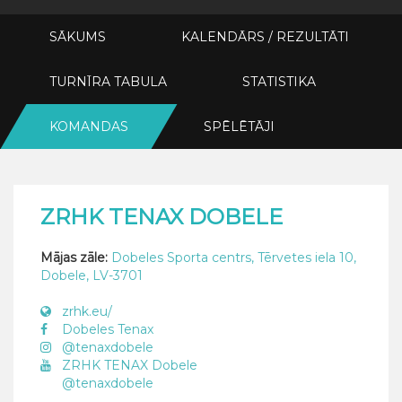
SĀKUMS
KALENDĀRS / REZULTĀTI
TURNĪRA TABULA
STATISTIKA
KOMANDAS
SPĒLĒTĀJI
ZRHK TENAX DOBELE
Mājas zāle:
Dobeles Sporta centrs, Tērvetes iela 10,
Dobele, LV-3701
zrhk.eu/
Dobeles Tenax
@tenaxdobele
ZRHK TENAX Dobele
@tenaxdobele