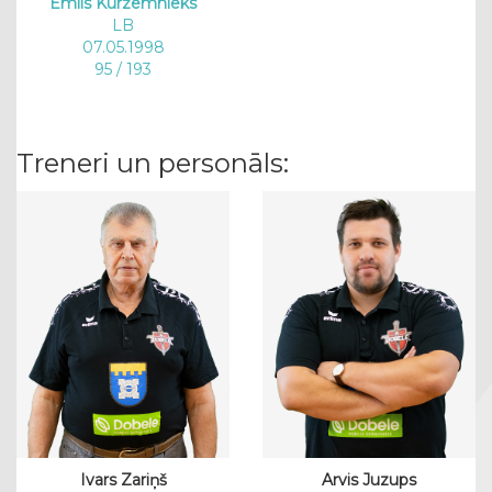
Emīls Kurzemnieks
LB
07.05.1998
95 / 193
Treneri un personāls:
Ivars Zariņš
Arvis Juzups