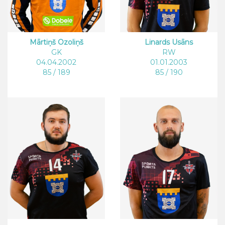
Mārtiņš Ozoliņš
Linards Usāns
GK
RW
04.04.2002
01.01.2003
85 / 189
85 / 190