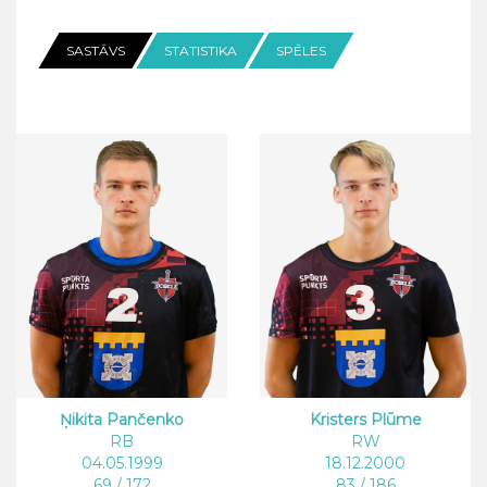
SASTĀVS
STATISTIKA
SPĒLES
Ņikita Pančenko
Kristers Plūme
RB
RW
04.05.1999
18.12.2000
69 / 172
83 / 186