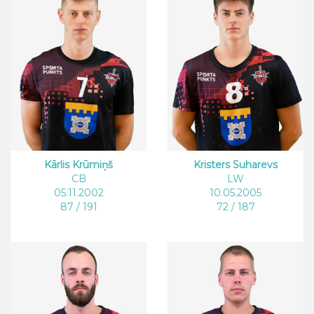
Kārlis Krūmiņš
Kristers Suharevs
CB
LW
05.11.2002
10.05.2005
87 / 191
72 / 187