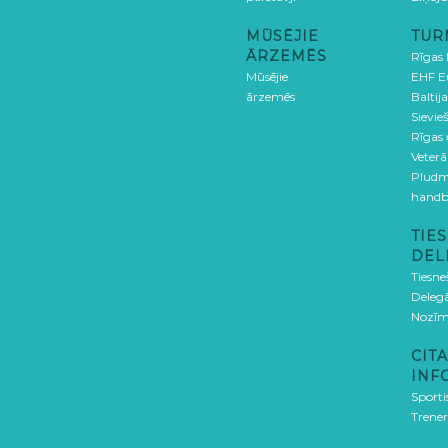
MŪSĒJIE
TUR
ĀRZEMĒS
Rīgas
Mūsējie
EHF E
ārzemēs
Baltija
Sievieš
Rīgas
Veterā
Pludm
handb
TIES
DEL
Tiesne
Delegā
Nozīm
CITA
INF
Sporti
Trener