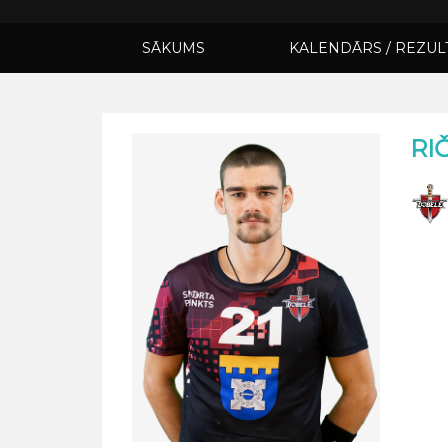
SĀKUMS
KALENDĀRS / REZUL
RI