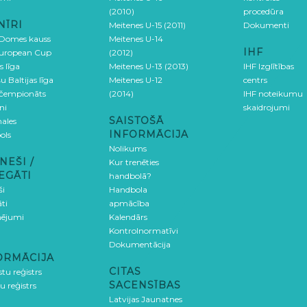
(2010)
procedūra
NĪRI
Meitenes U-15 (2011)
Dokumenti
 Domes kauss
Meitenes U-14
IHF
uropean Cup
(2012)
s līga
Meitenes U-13 (2013)
IHF Izglītības
u Baltijas līga
Meitenes U-12
centrs
 čempionāts
(2014)
IHF noteikumu
ni
skaidrojumi
SAISTOŠĀ
ales
INFORMĀCIJA
ols
Nolikums
NEŠI /
Kur trenēties
EGĀTI
handbolā?
ši
Handbola
ti
apmācība
ējumi
Kalendārs
Kontrolnormatīvi
Dokumentācija
ORMĀCIJA
CITAS
stu reģistrs
SACENSĪBAS
u reģistrs
Latvijas Jaunatnes