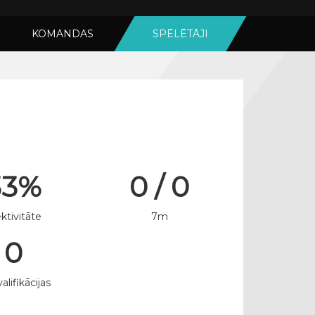
KOMANDAS
SPĒLĒTĀJI
33%
0 / 0
ktivitāte
7m
0
alifikācijas