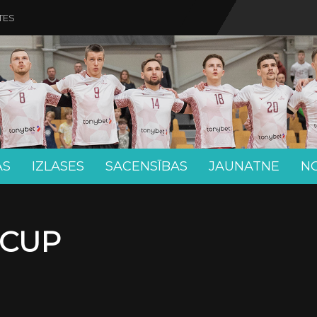
TES
AS
IZLASES
SACENSĪBAS
JAUNATNE
N
 CUP