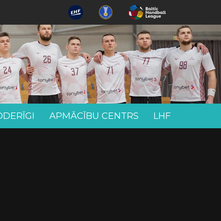
ODERĪGI
APMĀCĪBU CENTRS
LHF