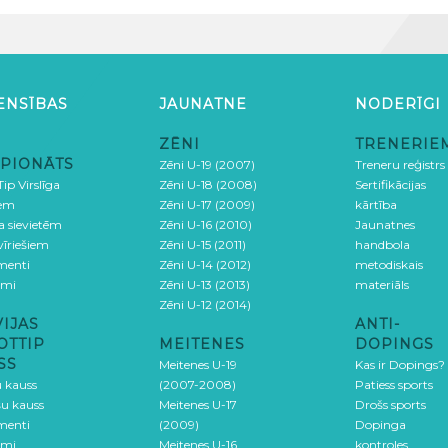
ENSĪBAS
JAUNATNE
NODERĪGI
ZĒNI
TRENERIE
PIONĀTS
Zēni U-19 (2007)
Treneru reģistrs
ip Virslīga
Zēni U-18 (2008)
Sertifikācijas
iem
Zēni U-17 (2009)
kārtība
ga sievietēm
Zēni U-16 (2010)
Jaunatnes
 vīriešiem
Zēni U-15 (2011)
handbola
menti
Zēni U-14 (2012)
metodiskais
umi
Zēni U-13 (2013)
materiāls
Zēni U-12 (2014)
VIJAS
ANTI-
OTTIP
MEITENES
DOPINGS
SS
Meitenes U-19
Kas ir Dopings?
u kauss
(2007-2008)
Patiess sports
šu kauss
Meitenes U-17
Drošs sports
menti
(2009)
Dopinga
umi
Meitenes U-16
kontroles