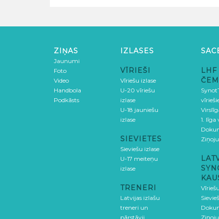
ZIŅAS
IZLASES
SAC
Jaunumi
VĪRIEŠI
LHF
Foto
ČEM
Video
Vīriešu izlase
Handbola
U-20 vīriešu
SynotT
Podkāsts
izlase
vīrieš
U-18 jauniešu
Virslī
izlase
1. līga
Doku
SIEVIETES
Ziņoj
Sieviešu izlase
LAT
U-17 meiteņu
SYN
izlase
KAU
TRENERI
Vīrieš
Latvijas izlašu
Sievie
treneri un
Doku
pārstāvji
Ziņoj