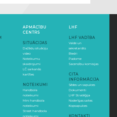
APMĀCĪBU
LHF
CENTRS
M
LHF VADĪBA
SITUĀCIJAS
Valde un
Dažādu situāciju
sekretariāts
video
Biedri
Noteikumu
Padome
skaidrojumi
Sacensību komisijas
LČ sarkanās
CITA
kartītes
INFORMĀCIJA
NOTEIKUMI
Sēdes un sapulces
Handbola
Dokumenti
noteikumi
LHF Stratēģija
Mini handbola
Noderīgas saites
noteikumi
Kopsapulces
Street handbola
KONTAKTI
noteikumi