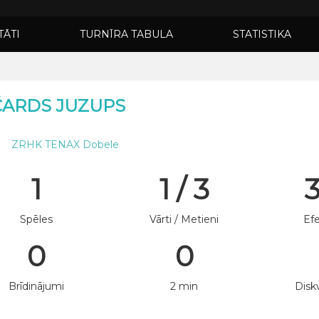
TĀTI
TURNĪRA TABULA
STATISTIKA
ČARDS JUZUPS
ZRHK TENAX Dobele
1
1 / 3
Spēles
Vārti / Metieni
Efe
0
0
Brīdinājumi
2 min
Diskv