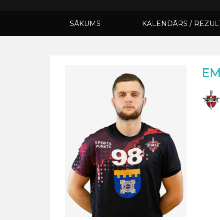
SĀKUMS
KALENDĀRS / REZUL
EM