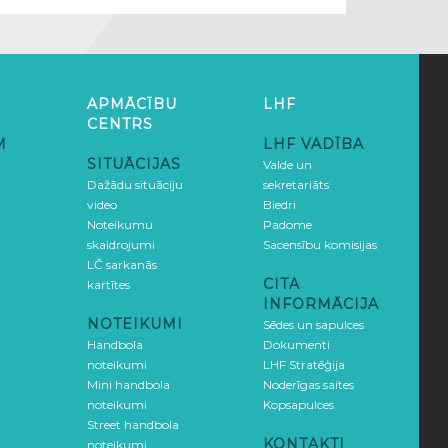
APMĀCĪBU
LHF
CENTRS
M
LHF VADĪBA
SITUĀCIJAS
Valde un
Dažādu situāciju
sekretariāts
video
Biedri
Noteikumu
Padome
skaidrojumi
Sacensību komisijas
LČ sarkanās
CITA
kartītes
INFORMĀCIJA
NOTEIKUMI
Sēdes un sapulces
Handbola
Dokumenti
noteikumi
LHF Stratēģija
Mini handbola
Noderīgas saites
noteikumi
Kopsapulces
Street handbola
KONTAKTI
noteikumi