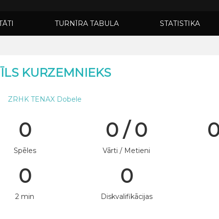
TĀTI
TURNĪRA TABULA
STATISTIKA
ĪLS KURZEMNIEKS
ZRHK TENAX Dobele
0
0 / 0
0
Spēles
Vārti / Metieni
0
0
2 min
Diskvalifikācijas