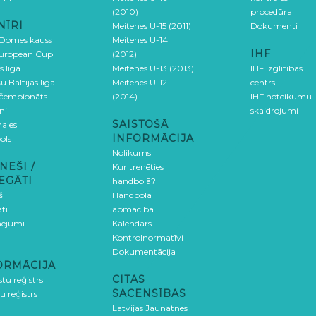
(2010)
procedūra
NĪRI
Meitenes U-15 (2011)
Dokumenti
 Domes kauss
Meitenes U-14
IHF
uropean Cup
(2012)
s līga
Meitenes U-13 (2013)
IHF Izglītības
u Baltijas līga
Meitenes U-12
centrs
 čempionāts
(2014)
IHF noteikumu
ni
skaidrojumi
SAISTOŠĀ
ales
INFORMĀCIJA
ols
Nolikums
NEŠI /
Kur trenēties
EGĀTI
handbolā?
ši
Handbola
ti
apmācība
ējumi
Kalendārs
Kontrolnormatīvi
Dokumentācija
ORMĀCIJA
CITAS
stu reģistrs
SACENSĪBAS
u reģistrs
Latvijas Jaunatnes