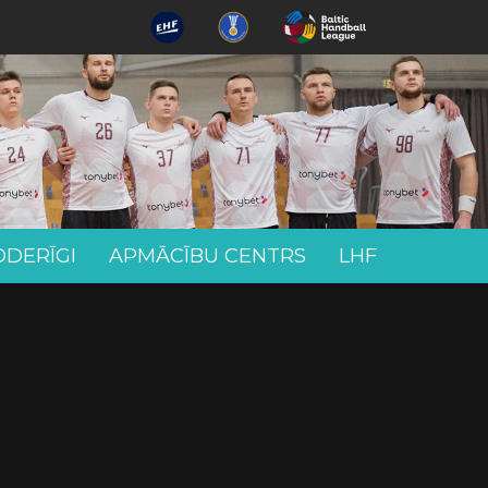
ODERĪGI
APMĀCĪBU CENTRS
LHF