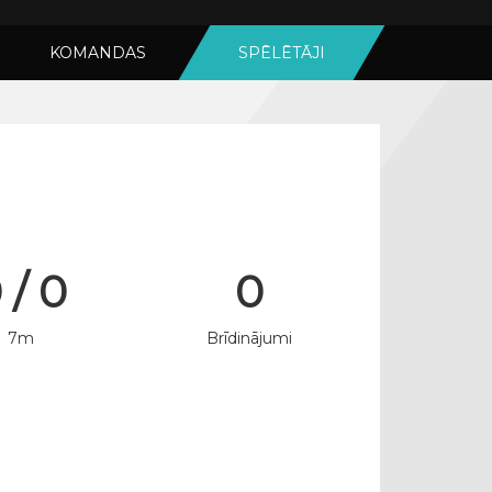
KOMANDAS
SPĒLĒTĀJI
 / 0
0
7m
Brīdinājumi