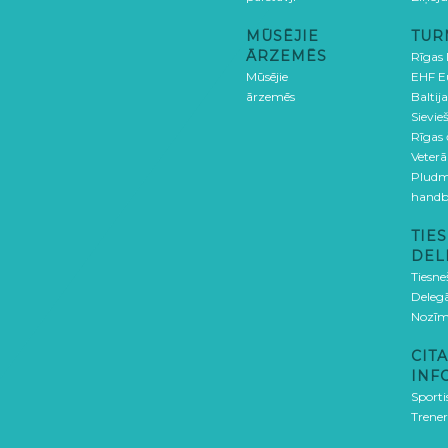
MŪSĒJIE
TUR
ĀRZEMĒS
Rīgas
Mūsējie
EHF E
ārzemēs
Baltija
Sievieš
Rīgas
Veterā
Pludm
handb
TIES
DEL
Tiesne
Delegā
Nozīm
CITA
INF
Sporti
Trener