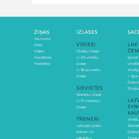
ZIŅAS
IZLASES
SAC
Jaunumi
VĪRIEŠI
LHF
Foto
ČEM
Video
Vīriešu izlase
Handbola
U-20 vīriešu
SynotT
Podkāsts
izlase
vīrieš
U-18 jauniešu
Virslī
izlase
1. līga
Doku
SIEVIETES
Ziņoj
Sieviešu izlase
LAT
U-17 meiteņu
SYN
izlase
KAU
TRENERI
Vīrieš
Latvijas izlašu
Sievie
treneri un
Doku
pārstāvji
Ziņoj