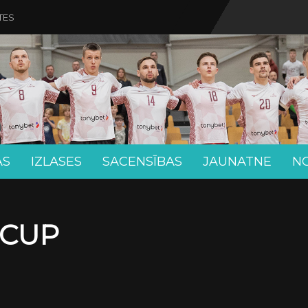
TES
AS
IZLASES
SACENSĪBAS
JAUNATNE
N
 CUP