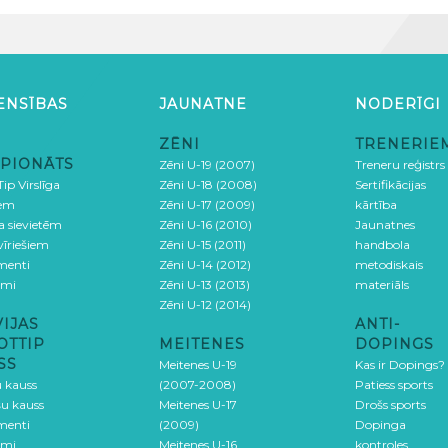
ENSĪBAS
JAUNATNE
NODERĪGI
ZĒNI
TRENERIE
PIONĀTS
Zēni U-19 (2007)
Treneru reģistrs
ip Virslīga
Zēni U-18 (2008)
Sertifikācijas
iem
Zēni U-17 (2009)
kārtība
ga sievietēm
Zēni U-16 (2010)
Jaunatnes
 vīriešiem
Zēni U-15 (2011)
handbola
menti
Zēni U-14 (2012)
metodiskais
umi
Zēni U-13 (2013)
materiāls
Zēni U-12 (2014)
VIJAS
ANTI-
OTTIP
MEITENES
DOPINGS
SS
Meitenes U-19
Kas ir Dopings?
u kauss
(2007-2008)
Patiess sports
šu kauss
Meitenes U-17
Drošs sports
menti
(2009)
Dopinga
umi
Meitenes U-16
kontroles