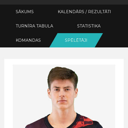
SĀKUMS
KALENDĀRS / REZULTĀTI
TURNĪRA TABULA
STATISTIKA
KOMANDAS
SPĒLĒTĀJI