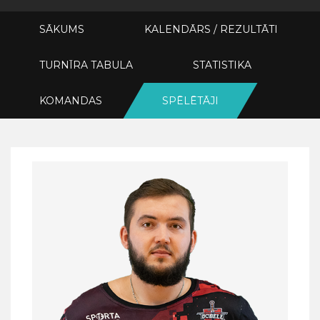
SĀKUMS
KALENDĀRS / REZULTĀTI
TURNĪRA TABULA
STATISTIKA
KOMANDAS
SPĒLĒTĀJI