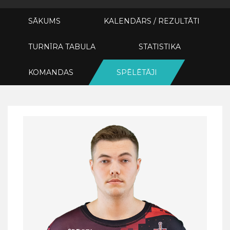
SĀKUMS
KALENDĀRS / REZULTĀTI
TURNĪRA TABULA
STATISTIKA
KOMANDAS
SPĒLĒTĀJI