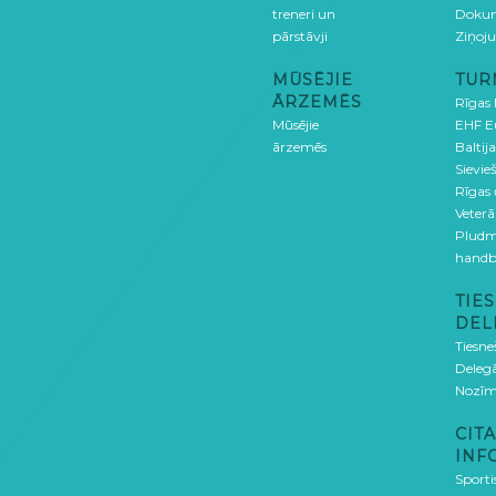
treneri un
Doku
pārstāvji
Ziņoj
MŪSĒJIE
TUR
ĀRZEMĒS
Rīgas
Mūsējie
EHF E
ārzemēs
Baltija
Sievieš
Rīgas
Veterā
Pludm
handb
TIES
DEL
Tiesne
Delegā
Nozīm
CITA
INF
Sporti