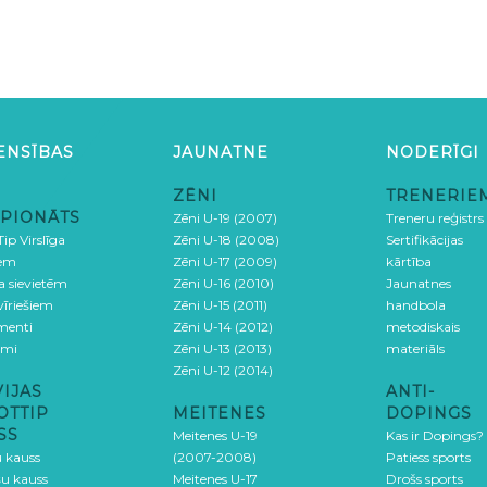
ENSĪBAS
JAUNATNE
NODERĪGI
ZĒNI
TRENERIE
PIONĀTS
Zēni U-19 (2007)
Treneru reģistrs
ip Virslīga
Zēni U-18 (2008)
Sertifikācijas
iem
Zēni U-17 (2009)
kārtība
ga sievietēm
Zēni U-16 (2010)
Jaunatnes
 vīriešiem
Zēni U-15 (2011)
handbola
menti
Zēni U-14 (2012)
metodiskais
umi
Zēni U-13 (2013)
materiāls
Zēni U-12 (2014)
VIJAS
ANTI-
OTTIP
MEITENES
DOPINGS
SS
Meitenes U-19
Kas ir Dopings?
u kauss
(2007-2008)
Patiess sports
šu kauss
Meitenes U-17
Drošs sports