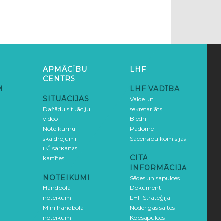
APMĀCĪBU
LHF
CENTRS
M
LHF VADĪBA
SITUĀCIJAS
Valde un
Dažādu situāciju
sekretariāts
video
Biedri
Noteikumu
Padome
skaidrojumi
Sacensību komisijas
LČ sarkanās
CITA
kartītes
INFORMĀCIJA
NOTEIKUMI
Sēdes un sapulces
Handbola
Dokumenti
noteikumi
LHF Stratēģija
Mini handbola
Noderīgas saites
noteikumi
Kopsapulces