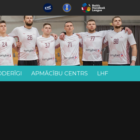
ODERĪGI
APMĀCĪBU CENTRS
LHF