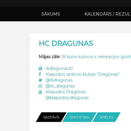
SĀKUMS
KALENDĀRS / REZUL
HC DRAGUNAS
Mājas zāle:
Bi kuno kuloros ir rekreacijos spor
rkdragunas.lt/
Klaipėdos rankinio klubas "Dragūnas"
@rkdragunas
@rk_dragunas
Klaipėdos Dragūnas
@klaipedos.dragunas
SASTĀVS
STATISTIKA
SPĒLES