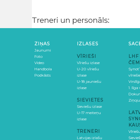
Treneri un personāls:
ZIŅAS
IZLASES
SAC
Jaunumi
VĪRIEŠI
LHF
Foto
ČEM
Video
Vīriešu izlase
Handbola
U-20 vīriešu
SynotT
Podkāsts
izlase
vīrieš
U-18 jauniešu
Virslī
izlase
1. līga
Doku
SIEVIETES
Ziņoj
Sieviešu izlase
LAT
U-17 meiteņu
SYN
izlase
KAU
TRENERI
Vīrieš
Latvijas izlašu
Sievie