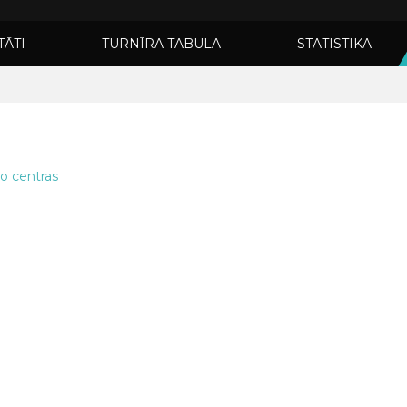
TĀTI
TURNĪRA TABULA
STATISTIKA
to centras