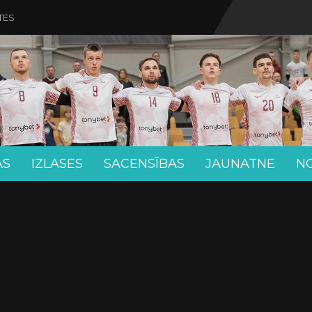
TES
AS
IZLASES
SACENSĪBAS
JAUNATNE
N