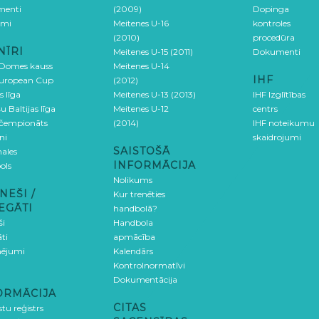
menti
(2009)
Dopinga
umi
Meitenes U-16
kontroles
(2010)
procedūra
NĪRI
Meitenes U-15 (2011)
Dokumenti
 Domes kauss
Meitenes U-14
IHF
uropean Cup
(2012)
s līga
Meitenes U-13 (2013)
IHF Izglītības
u Baltijas līga
Meitenes U-12
centrs
 čempionāts
(2014)
IHF noteikumu
ni
skaidrojumi
SAISTOŠĀ
ales
INFORMĀCIJA
ols
Nolikums
NEŠI /
Kur trenēties
EGĀTI
handbolā?
ši
Handbola
ti
apmācība
ējumi
Kalendārs
Kontrolnormatīvi
Dokumentācija
ORMĀCIJA
CITAS
stu reģistrs