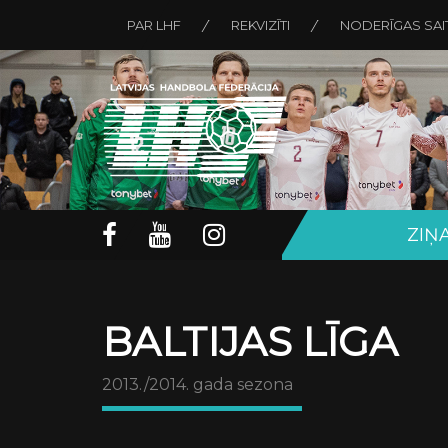
PAR LHF
REKVIZĪTI
NODERĪGAS SAI
ZIŅ
BALTIJAS LĪGA
2013./2014. gada sezona