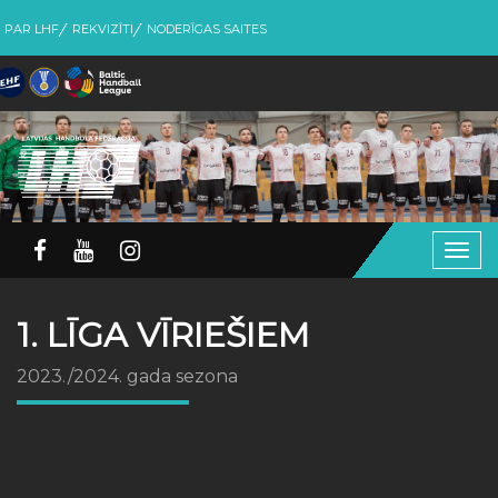
PAR LHF
REKVIZĪTI
NODERĪGAS SAITES
Togg
navig
1. LĪGA VĪRIEŠIEM
2023./2024. gada sezona