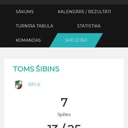
SĀKUMS
KALENDĀRS / REZULTĀTI
TURNĪRA TABULA
STATISTIKA
KOMANDAS
SPĒLĒTĀJI
TOMS ŠIBINS
RPI-S
7
Spēles