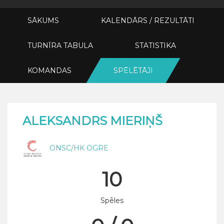
SĀKUMS
KALENDĀRS / REZULTĀTI
TURNĪRA TABULA
STATISTIKA
KOMANDAS
SPĒLĒTĀJI
ALEKSANDRS MIERIŅŠ
ONSC/HK OGRE
10
Spēles