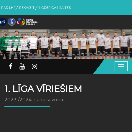
PAR LHF
REKVIZĪTI
NODERĪGAS SAITES
Togg
navig
1. LĪGA VĪRIEŠIEM
2023./2024. gada sezona