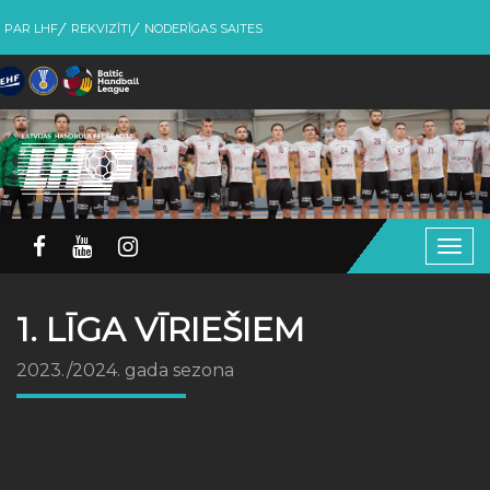
PAR LHF
REKVIZĪTI
NODERĪGAS SAITES
Togg
navig
1. LĪGA VĪRIEŠIEM
2023./2024. gada sezona