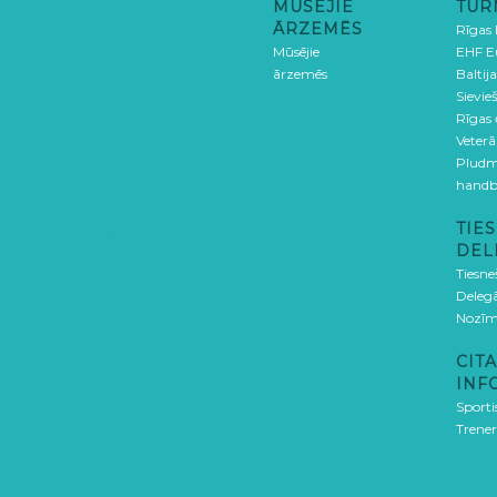
MŪSĒJIE
TUR
ĀRZEMĒS
Rīgas
Mūsējie
EHF E
ārzemēs
Baltija
Sievieš
Rīgas
Veterā
Pludm
handb
TIES
DEL
Tiesne
Delegā
Nozīm
CITA
INF
Sporti
Trener