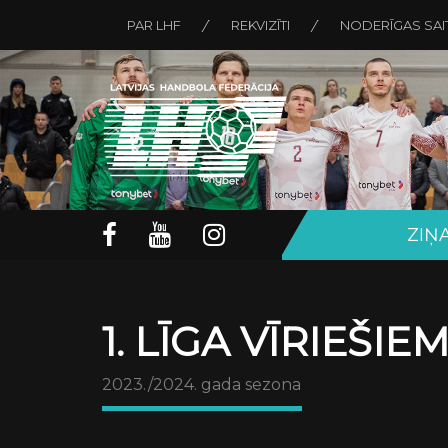
PAR LHF
REKVIZĪTI
NODERĪGAS SAI
ZIŅ
1. LĪGA VĪRIEŠIE
2023./2024. gada sezona