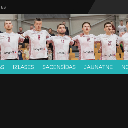
TES
AS
IZLASES
SACENSĪBAS
JAUNATNE
N
M