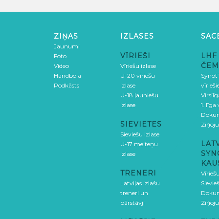
ZIŅAS
IZLASES
SAC
Jaunumi
VĪRIEŠI
LHF
Foto
ČEM
Video
Vīriešu izlase
Handbola
U-20 vīriešu
SynotT
Podkāsts
izlase
vīrieš
U-18 jauniešu
Virslī
izlase
1. līga
Doku
SIEVIETES
Ziņoj
Sieviešu izlase
LAT
U-17 meiteņu
SYN
izlase
KAU
TRENERI
Vīrieš
Latvijas izlašu
Sievie
treneri un
Doku
pārstāvji
Ziņoj