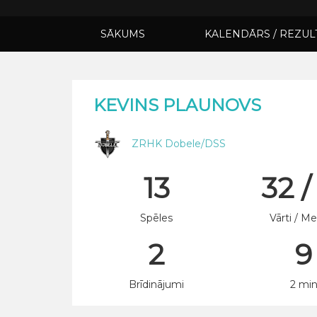
SĀKUMS
KALENDĀRS / REZUL
KEVINS PLAUNOVS
ZRHK Dobele/DSS
13
32 /
Spēles
Vārti / Me
2
9
Brīdinājumi
2 mi