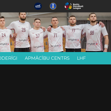
ODERĪGI
APMĀCĪBU CENTRS
LHF