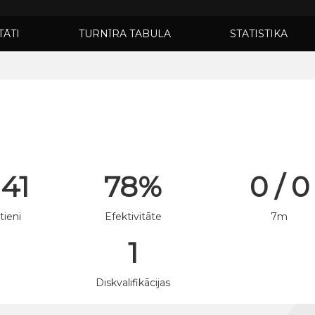
TĀTI
TURNĪRA TABULA
STATISTIKA
 41
78%
0 / 0
tieni
Efektivitāte
7m
1
n
Diskvalifikācijas