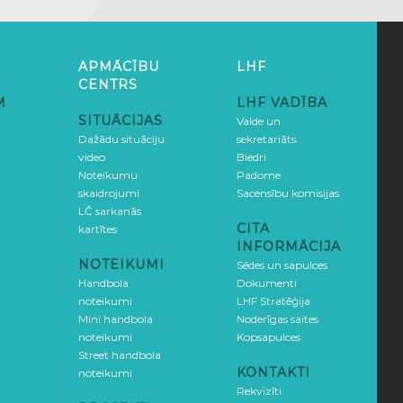
APMĀCĪBU
LHF
CENTRS
M
LHF VADĪBA
SITUĀCIJAS
Valde un
Dažādu situāciju
sekretariāts
video
Biedri
Noteikumu
Padome
skaidrojumi
Sacensību komisijas
LČ sarkanās
CITA
kartītes
INFORMĀCIJA
NOTEIKUMI
Sēdes un sapulces
Handbola
Dokumenti
noteikumi
LHF Stratēģija
Mini handbola
Noderīgas saites
noteikumi
Kopsapulces
Street handbola
KONTAKTI
noteikumi
Rekvizīti