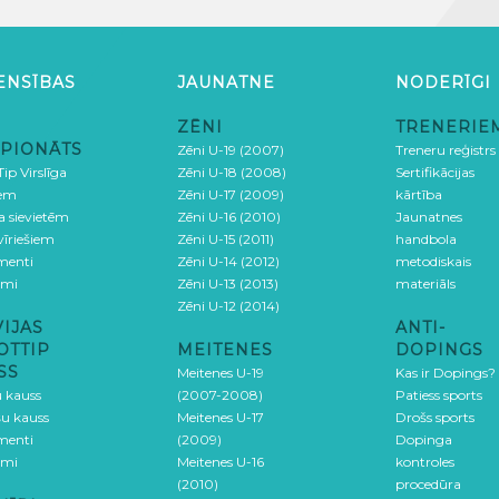
ENSĪBAS
JAUNATNE
NODERĪGI
ZĒNI
TRENERIE
PIONĀTS
Zēni U-19 (2007)
Treneru reģistrs
ip Virslīga
Zēni U-18 (2008)
Sertifikācijas
iem
Zēni U-17 (2009)
kārtība
ga sievietēm
Zēni U-16 (2010)
Jaunatnes
 vīriešiem
Zēni U-15 (2011)
handbola
menti
Zēni U-14 (2012)
metodiskais
umi
Zēni U-13 (2013)
materiāls
Zēni U-12 (2014)
VIJAS
ANTI-
OTTIP
MEITENES
DOPINGS
SS
Meitenes U-19
Kas ir Dopings?
u kauss
(2007-2008)
Patiess sports
šu kauss
Meitenes U-17
Drošs sports
menti
(2009)
Dopinga
umi
Meitenes U-16
kontroles
(2010)
procedūra