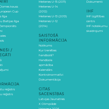
NĪRI
Meitenes U-15 (2011)
Dokumenti
 Domes kauss
Meitenes U-14
IHF
uropean Cup
(2012)
s līga
Meitenes U-13 (2013)
IHF Izglītības
u Baltijas līga
Meitenes U-12
centrs
 čempionāts
(2014)
IHF noteikumu
ni
skaidrojumi
SAISTOŠĀ
ales
INFORMĀCIJA
ols
Nolikums
NEŠI /
Kur trenēties
EGĀTI
handbolā?
ši
Handbola
ti
apmācība
ējumi
Kalendārs
Kontrolnormatīvi
Dokumentācija
ORMĀCIJA
CITAS
stu reģistrs
SACENSĪBAS
u reģistrs
Latvijas Jaunatnes
X Olimpiāde
Valmiera 2026