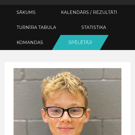
SĀKUMS
KALENDĀRS / REZULTĀTI
TURNĪRA TABULA
STATISTIKA
KOMANDAS
SPĒLĒTĀJI