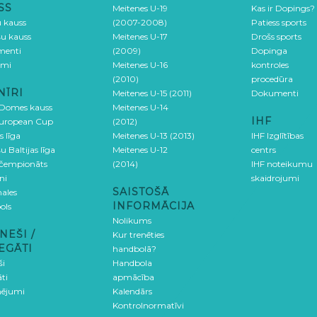
SS
Meitenes U-19
Kas ir Dopings?
u kauss
(2007-2008)
Patiess sports
šu kauss
Meitenes U-17
Drošs sports
menti
(2009)
Dopinga
umi
Meitenes U-16
kontroles
(2010)
procedūra
NĪRI
Meitenes U-15 (2011)
Dokumenti
 Domes kauss
Meitenes U-14
IHF
uropean Cup
(2012)
s līga
Meitenes U-13 (2013)
IHF Izglītības
u Baltijas līga
Meitenes U-12
centrs
 čempionāts
(2014)
IHF noteikumu
ni
skaidrojumi
SAISTOŠĀ
ales
INFORMĀCIJA
ols
Nolikums
NEŠI /
Kur trenēties
EGĀTI
handbolā?
ši
Handbola
ti
apmācība
ējumi
Kalendārs
Kontrolnormatīvi