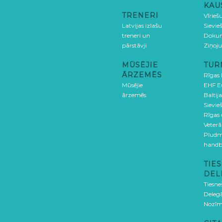
KAU
TRENERI
Vīrieš
Latvijas izlašu
Sievie
treneri un
Doku
pārstāvji
Ziņoj
MŪSĒJIE
TUR
ĀRZEMĒS
Rīgas
Mūsējie
EHF E
ārzemēs
Baltija
Sievieš
Rīgas
Veterā
Pludm
handb
TIES
DEL
Tiesne
Delegā
Nozīm