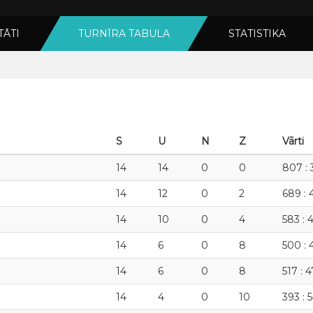
TĀTI
TURNĪRA TABULA
STATISTIKA
S
U
N
Z
Vārti
14
14
0
0
807 : 
14
12
0
2
689 : 
14
10
0
4
583 : 
14
6
0
8
500 : 
14
6
0
8
517 : 
14
4
0
10
393 : 