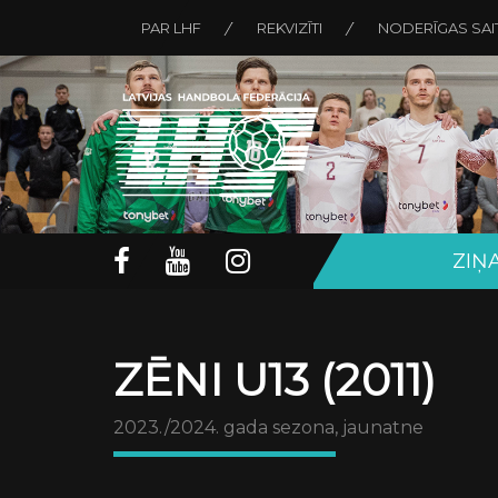
PAR LHF
REKVIZĪTI
NODERĪGAS SAI
ZIŅ
ZĒNI U13 (2011)
2023./2024. gada sezona, jaunatne