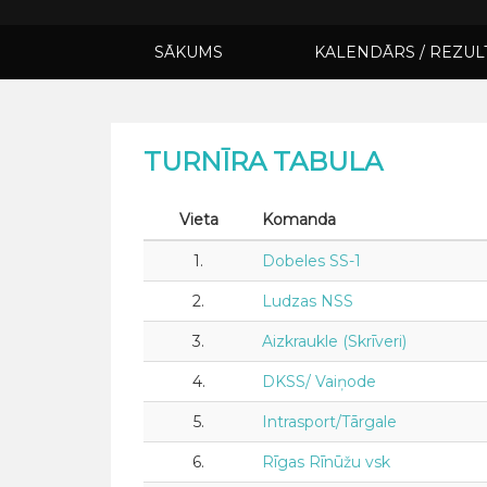
SĀKUMS
KALENDĀRS / REZUL
TURNĪRA TABULA
Vieta
Komanda
1.
Dobeles SS-1
2.
Ludzas NSS
3.
Aizkraukle (Skrīveri)
4.
DKSS/ Vaiņode
5.
Intrasport/Tārgale
6.
Rīgas Rīnūžu vsk