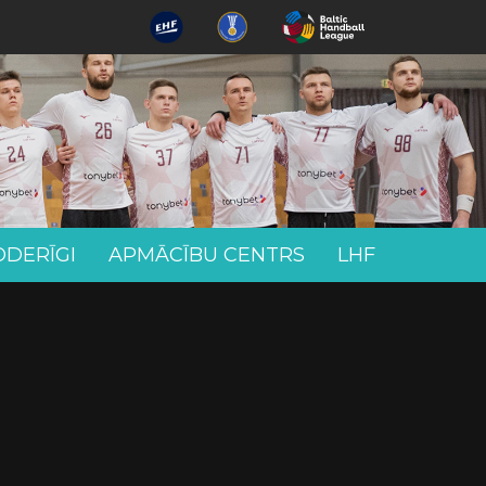
ODERĪGI
APMĀCĪBU CENTRS
LHF