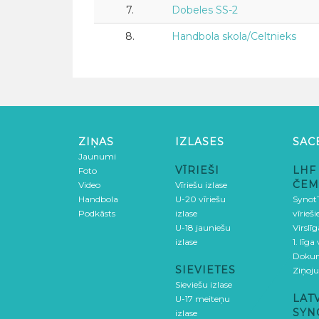
7.
Dobeles SS-2
8.
Handbola skola/Celtnieks
ZIŅAS
IZLASES
SAC
Jaunumi
VĪRIEŠI
LHF
Foto
ČEM
Video
Vīriešu izlase
Handbola
U-20 vīriešu
SynotT
Podkāsts
izlase
vīrieš
U-18 jauniešu
Virslī
izlase
1. līga
Doku
SIEVIETES
Ziņoj
Sieviešu izlase
LAT
U-17 meiteņu
SYN
izlase