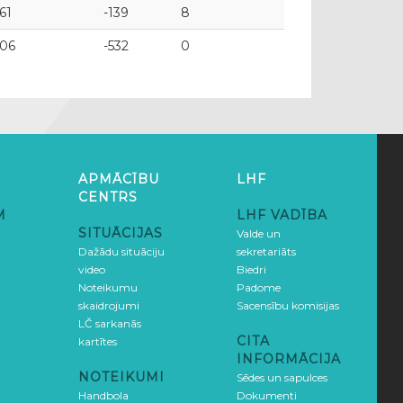
561
-139
8
706
-532
0
APMĀCĪBU
LHF
CENTRS
M
LHF VADĪBA
SITUĀCIJAS
Valde un
Dažādu situāciju
sekretariāts
video
Biedri
Noteikumu
Padome
skaidrojumi
Sacensību komisijas
LČ sarkanās
CITA
kartītes
INFORMĀCIJA
NOTEIKUMI
Sēdes un sapulces
Handbola
Dokumenti