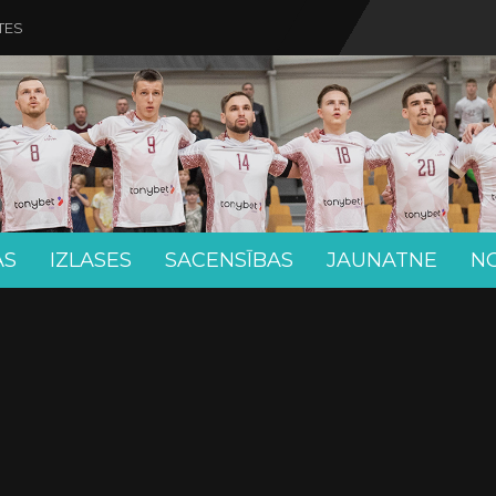
TES
AS
IZLASES
SACENSĪBAS
JAUNATNE
N