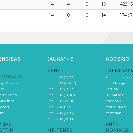
14
4
0
10
422 : 
14
0
0
14
174 : 
ENSĪBAS
JAUNATNE
NODERĪGI
ZĒNI
TRENERIE
PIONĀTS
Zēni U-19 (2007)
Treneru reģistrs
ip Virslīga
Zēni U-18 (2008)
Sertifikācijas
iem
Zēni U-17 (2009)
kārtība
ga sievietēm
Zēni U-16 (2010)
Jaunatnes
 vīriešiem
Zēni U-15 (2011)
handbola
menti
Zēni U-14 (2012)
metodiskais
umi
Zēni U-13 (2013)
materiāls
Zēni U-12 (2014)
VIJAS
ANTI-
OTTIP
MEITENES
DOPINGS