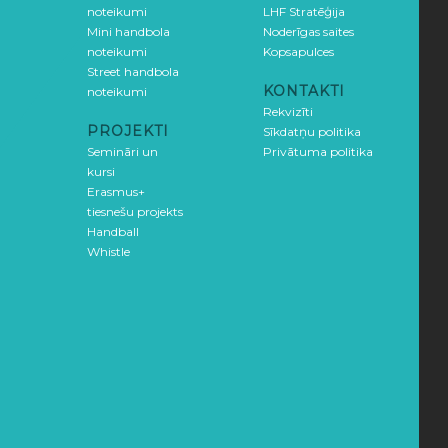
noteikumi
LHF Stratēģija
Mini handbola
Noderīgas saites
noteikumi
Kopsapulces
Street handbola
KONTAKTI
noteikumi
Rekvizīti
PROJEKTI
Sīkdatņu politika
Semināri un
Privātuma politika
kursi
Erasmus+
tiesnešu projekts
Handball
Whistle