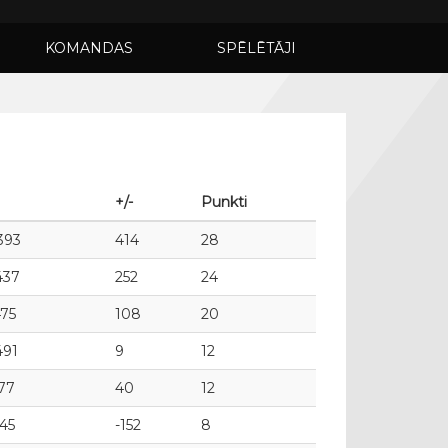
KOMANDAS
SPĒLĒTĀJI
+/-
Punkti
393
414
28
437
252
24
475
108
20
491
9
12
477
40
12
545
-152
8