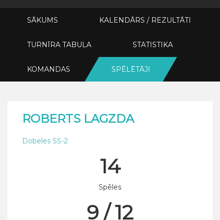
SĀKUMS
KALENDĀRS / REZULTĀTI
TURNĪRA TABULA
STATISTIKA
KOMANDAS
SPĒLĒTĀJI
ROBERTS LAGZDA
Dobeles SS-2
14
Spēles
9 / 12