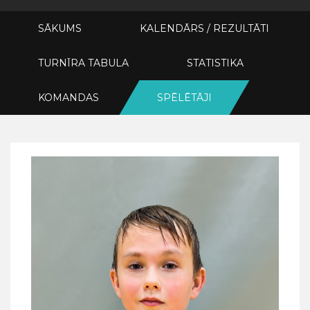
SĀKUMS
KALENDĀRS / REZULTĀTI
TURNĪRA TABULA
STATISTIKA
KOMANDAS
SPĒLĒTĀJI