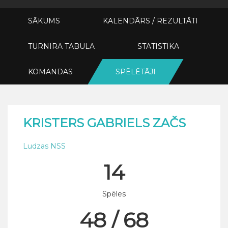
SĀKUMS
KALENDĀRS / REZULTĀTI
TURNĪRA TABULA
STATISTIKA
KOMANDAS
SPĒLĒTĀJI
KRISTERS GABRIELS ZAČS
Ludzas NSS
14
Spēles
48 / 68