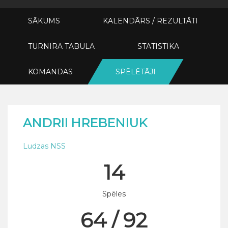
SĀKUMS
KALENDĀRS / REZULTĀTI
TURNĪRA TABULA
STATISTIKA
KOMANDAS
SPĒLĒTĀJI
ANDRII HREBENIUK
Ludzas NSS
14
Spēles
64 / 92