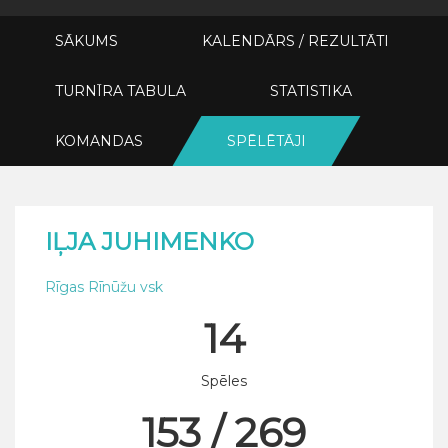
SĀKUMS
KALENDĀRS / REZULTĀTI
TURNĪRA TABULA
STATISTIKA
KOMANDAS
SPĒLĒTĀJI
IĻJA JUHIMENKO
Rīgas Rīnūžu vsk
14
Spēles
153 / 269