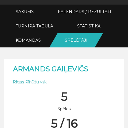
SĀKUMS
KALENDĀRS / REZULTĀTI
TURNĪRA TABULA
STATISTIKA
KOMANDAS
SPĒLĒTĀJI
ARMANDS GAIĻEVIČS
Rīgas Rīnūžu vsk
5
Spēles
5 / 16